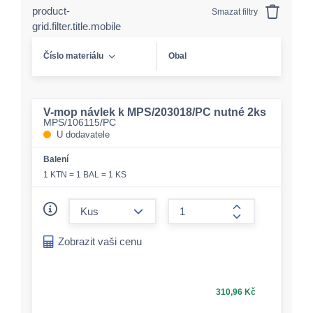
product-
Smazat filtry
grid.filter.title.mobile
Číslo materiálu
Obal
V-mop návlek k MPS/203018/PC nutné 2ks
MPS/106115/PC
U dodavatele
Balení
1 KTN = 1 BAL = 1 KS
form.decrease-amount
form.increase-a
Zobrazit vaši cenu
310,96 Kč