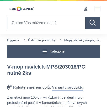
Table Of Content
sr.skip-to.main-content
sr.skip-to.table-of-contents
sr.skip-to.main-navigation
Search
Hygiena
Úklidové pomůcky
Mopy, držáky mopů, násady 
Kategorie
V-mop návlek k MPS/203018/PC
nutné 2ks
Rolujte směrem dolů:
Varianty produktu
Zametací mop 105 cm – nůžkový. Je ideální pro
profesionální použití v komerčních a průmyslových