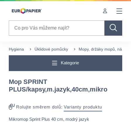
Table Of Content
sr.skip-to.main-content
sr.skip-to.table-of-contents
sr.skip-to.main-navigation
Search
Hygiena
Úklidové pomůcky
Mopy, držáky mopů, násady 
Kategorie
Mop SPRINT
PLUS/kapsy,m.jazyk,40cm,mikro
Rolujte směrem dolů:
Varianty produktu
Mikromop Sprint Plus 40 cm, modrý jazyk