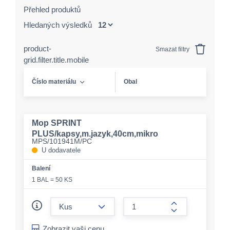
Přehled produktů
Hledaných výsledků
product-
Smazat filtry
grid.filter.title.mobile
Číslo materiálu
Obal
Mop SPRINT
PLUS/kapsy,m.jazyk,40cm,mikro
MPS/101941M/PC
U dodavatele
Balení
1 BAL = 50 KS
form.decrease-amount
form.increase-a
Zobrazit vaši cenu