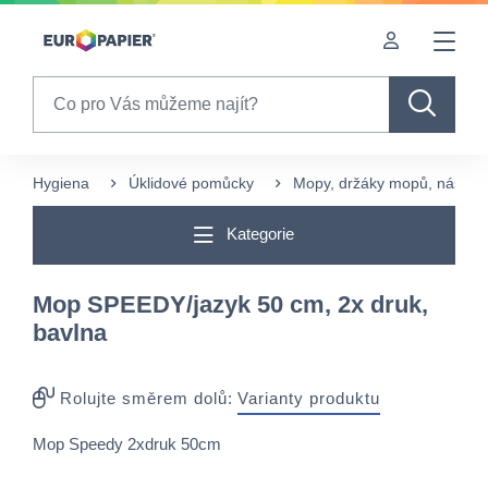
Table Of Content
sr.skip-to.main-content
sr.skip-to.table-of-contents
sr.skip-to.main-navigation
Search
Hygiena
Úklidové pomůcky
Mopy, držáky mopů, násady 
Kategorie
Mop SPEEDY/jazyk 50 cm, 2x druk,
bavlna
Rolujte směrem dolů:
Varianty produktu
Mop Speedy 2xdruk 50cm