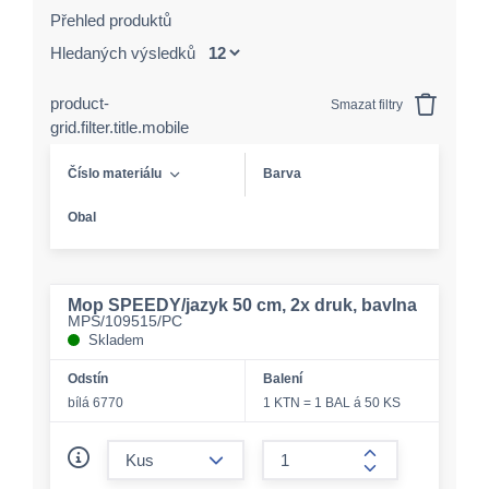
Přehled produktů
Hledaných výsledků
product-
Smazat filtry
grid.filter.title.mobile
Číslo materiálu
Barva
Obal
Mop SPEEDY/jazyk 50 cm, 2x druk, bavlna
MPS/109515/PC
Skladem
Odstín
Balení
bílá 6770
1 KTN = 1 BAL á 50 KS
form.decrease-amount
form.increase-a