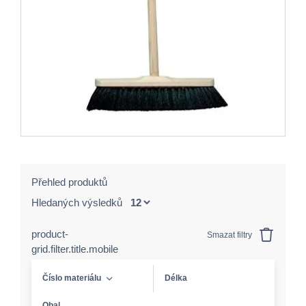
Přehled produktů
Hledaných výsledků
product-
Smazat filtry
grid.filter.title.mobile
Číslo materiálu
Délka
Obal