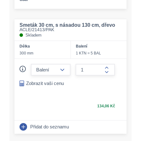
Smeták 30 cm, s násadou 130 cm, dřevo
ACLE/21413/PAK
Skladem
Délka
Balení
300 mm
1 KTN = 5 BAL
form.decrease-amount
form.increase-a
Zobrazit vaši cenu
134,06 Kč
Přidat do seznamu