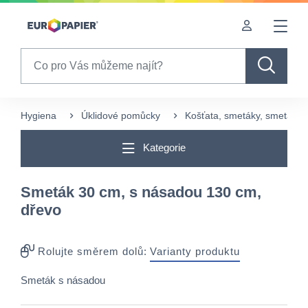
Table Of Content
sr.skip-to.main-content
sr.skip-to.table-of-contents
sr.skip-to.main-navigation
Search
Hygiena
Úklidové pomůcky
Košťata, smetáky, smetáčky 
Kategorie
Smeták 30 cm, s násadou 130 cm,
dřevo
Rolujte směrem dolů:
Varianty produktu
Smeták s násadou