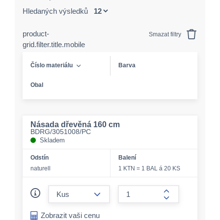
Hledaných výsledků
product-
Smazat filtry
grid.filter.title.mobile
Číslo materiálu
Barva
Obal
Násada dřevěná 160 cm
BDRG/3051008/PC
Skladem
Odstín
Balení
naturell
1 KTN = 1 BAL á 20 KS
form.decrease-amount
form.increase-a
Zobrazit vaši cenu