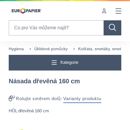
Table Of Content
sr.skip-to.main-content
sr.skip-to.table-of-contents
sr.skip-to.main-navigation
Search
Hygiena
Úklidové pomůcky
Košťata, smetáky, smetáčky 
Kategorie
Násada dřevěná 160 cm
Rolujte směrem dolů:
Varianty produktu
HŮL dřevěná 160 cm