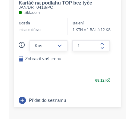
Kartáč na podlahu TOP bez tyče
JAN/DRT0418/PC
Skladem
Odstín
Balení
imitace dřeva
1 KTN = 1 BAL á 12 KS
form.decrease-amount
form.increase-a
Zobrazit vaši cenu
68,12 Kč
Přidat do seznamu