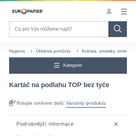
Table Of Content
sr.skip-to.main-content
sr.skip-to.table-of-contents
sr.skip-to.main-navigation
Search
Hygiena
Úklidové pomůcky
Košťata, smetáky, smetáčky 
Kategorie
Kartáč na podlahu TOP bez tyče
Rolujte směrem dolů:
Varianty produktu
Podrobnější informace