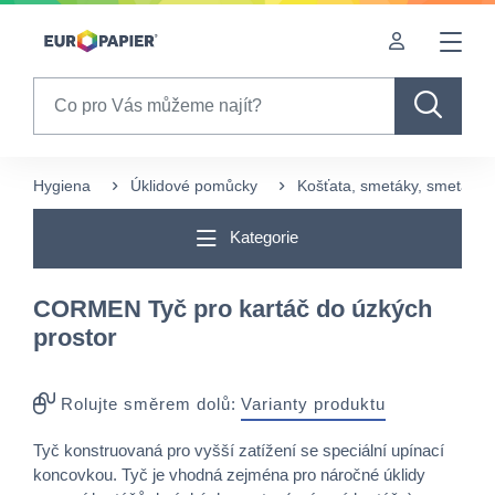
Table Of Content
sr.skip-to.main-content
sr.skip-to.table-of-contents
sr.skip-to.main-navigation
Search
Hygiena
Úklidové pomůcky
Košťata, smetáky, smetáčky 
Kategorie
CORMEN Tyč pro kartáč do úzkých
prostor
Rolujte směrem dolů:
Varianty produktu
​Tyč konstruovaná pro vyšší zatížení se speciální upínací
koncovkou.​ Tyč je vhodná zejména pro náročné úklidy