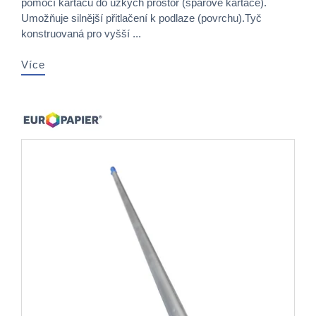
pomocí kartáčů do úzkých prostor (spárové kartáče).
Umožňuje silnější přitlačení k podlaze (povrchu).​Tyč
konstruovaná pro vyšší ...
Více