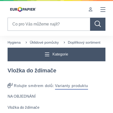
Table Of Content
Pro Vás zajímavé produkty
sr.skip-to.main-content
sr.skip-to.table-of-contents
sr.skip-to.main-navigation
Search
Hygiena
Úklidové pomůcky
Doplňkový sortiment
V
Kategorie
Vložka do ždímače
Rolujte směrem dolů:
Varianty produktu
NA OBJEDNÁNÍ
Vložka do ždímače