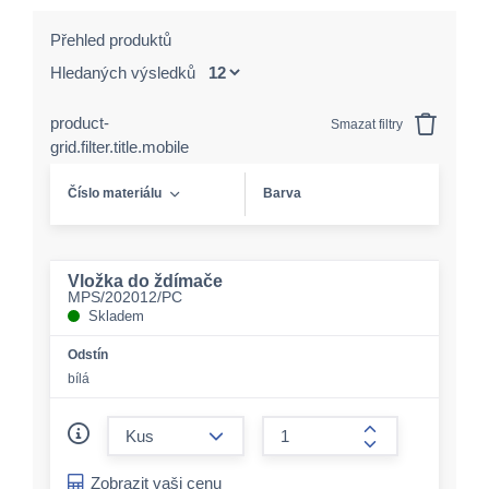
Přehled produktů
Hledaných výsledků
product-
Smazat filtry
grid.filter.title.mobile
Číslo materiálu
Barva
Vložka do ždímače
MPS/202012/PC
Skladem
Odstín
bílá
form.decrease-amount
form.increase-a
Zobrazit vaši cenu