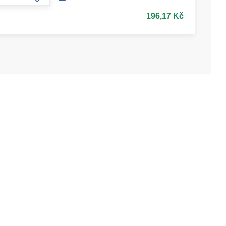
form.increase-amount
196,17 Kč