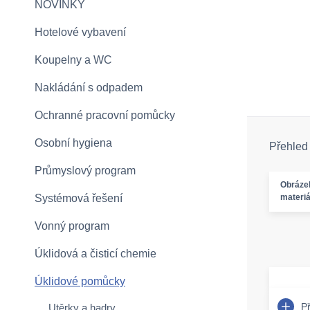
NOVINKY
Hotelové vybavení
Koupelny a WC
Nakládání s odpadem
Ochranné pracovní pomůcky
Osobní hygiena
Přehled
Průmyslový program
Obráze
Systémová řešení
materiá
Vonný program
Úklidová a čisticí chemie
Úklidové pomůcky
P
Utěrky a hadry