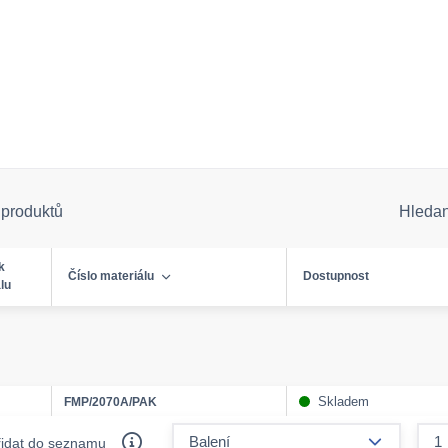
 produktů
Hleda
k
Číslo materiálu
Dostupnost
lu
Skladem
FMP/2070A/PAK
form.decr
řidat do seznamu