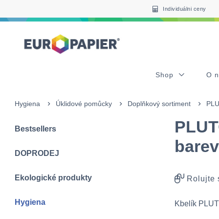
Table Of Content
sr.skip-to.main-content
sr.skip-to.table-of-contents
sr.skip-to.main-navigation
Individuálni ceny
Shop
O 
Hygiena
Úklidové pomůcky
Doplňkový sortiment
PLU
PLUTO
Bestsellers
barev
DOPRODEJ
Ekologické produkty
Rolujte
Hygiena
Kbelík PLUTO