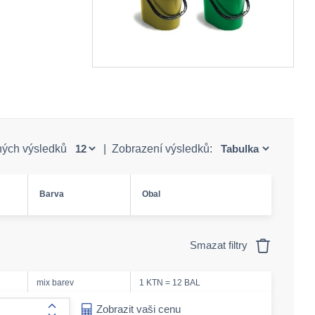
ných výsledků
|
Zobrazení výsledků:
Barva
Obal
Smazat filtry
mix barev
1 KTN = 12 BAL
ease-amount
Zobrazit vaši cenu