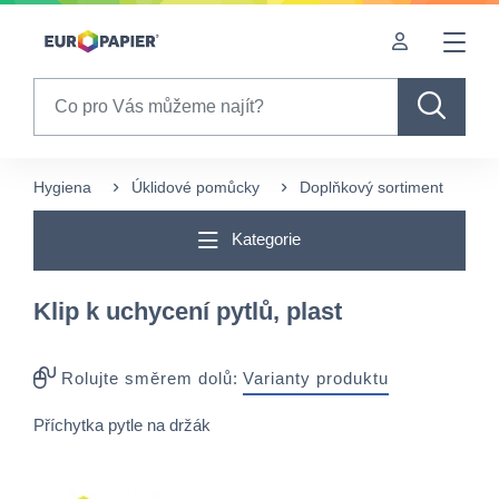
Table Of Content
sr.skip-to.main-content
sr.skip-to.table-of-contents
sr.skip-to.main-navigation
Search
Hygiena
Úklidové pomůcky
Doplňkový sortiment
Kl
Kategorie
Klip k uchycení pytlů, plast
Rolujte směrem dolů:
Varianty produktu
Příchytka pytle na držák