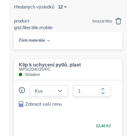
Hledaných výsledků
product-
Smazat filtry
grid.filter.title.mobile
Číslo materiálu
Klip k uchycení pytlů, plast
MPS/204035/PC
Skladem
form.decrease-amount
form.increase-a
Zobrazit vaši cenu
22,46 Kč