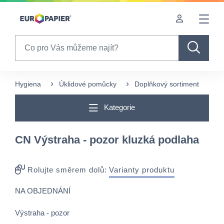
Table Of Content
sr.skip-to.main-content
sr.skip-to.table-of-contents
sr.skip-to.main-navigation
Search
Hygiena
Úklidové pomůcky
Doplňkový sortiment
CN
Kategorie
CN Výstraha - pozor kluzká podlaha
Rolujte směrem dolů:
Varianty produktu
NA OBJEDNÁNÍ
Výstraha - pozor