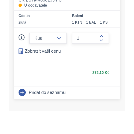
CN/ZUTMV000199/PC
U dodavatele
Odstín
Balení
žlutá
1 KTN = 1 BAL = 1 KS
form.decrease-amount
form.increase-a
Zobrazit vaši cenu
272,10 Kč
Přidat do seznamu