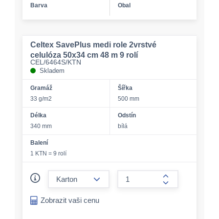
Barva
Obal
Celtex SavePlus medi role 2vrstvé
celulóza 50x34 cm 48 m 9 rolí
CEL/6464S/KTN
Skladem
Gramáž
Šířka
33 g/m2
500 mm
Délka
Odstín
340 mm
bílá
Balení
1 KTN = 9 rolí
form.decrease-amount
form.increase-a
Zobrazit vaši cenu