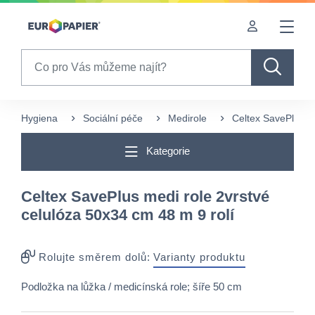
Table Of Content
sr.skip-to.main-content
sr.skip-to.table-of-contents
sr.skip-to.main-navigation
Search
Hygiena
Sociální péče
Medirole
Celtex SavePlus me
Kategorie
Celtex SavePlus medi role 2vrstvé
celulóza 50x34 cm 48 m 9 rolí
Rolujte směrem dolů:
Varianty produktu
Podložka na lůžka / medicínská role; šíře 50 cm