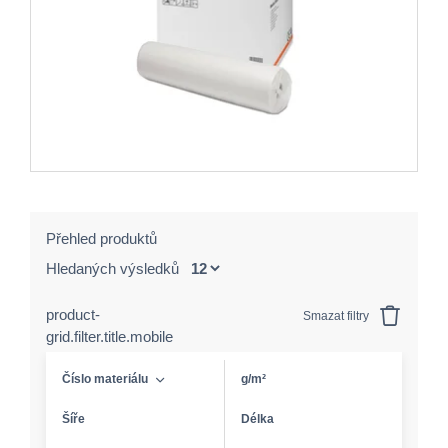
Přehled produktů
Hledaných výsledků
product-
Smazat filtry
grid.filter.title.mobile
Číslo materiálu
g/m²
Šíře
Délka