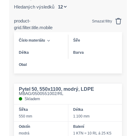
Hledaných výsledků
product-
Smazat filtry
grid.filter.title.mobile
Číslo materiálu
Šíře
Délka
Barva
Obal
Pytel 50, 550x1100, modrý, LDPE
MBAG/0500551002/RL
Skladem
Šířka
Délka
550 mm
1.100 mm
Odstín
Balení
modrá
1 KTN = 10 RL á 25 KS