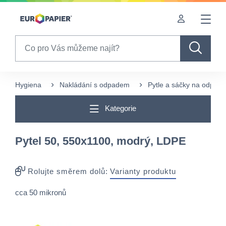
Table Of Content
sr.skip-to.main-content
sr.skip-to.table-of-contents
sr.skip-to.main-navigation
Search
Hygiena
Nakládání s odpadem
Pytle a sáčky na odpad
Kategorie
Pytel 50, 550x1100, modrý, LDPE
Rolujte směrem dolů:
Varianty produktu
cca 50 mikronů