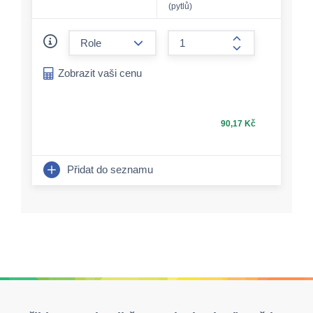
(pytlů)
form.decrease-amount
form.increase-a
Zobrazit vaši cenu
90,17 Kč
Přidat do seznamu