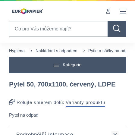
Table Of Content
sr.skip-to.main-content
sr.skip-to.table-of-contents
sr.skip-to.main-navigation
Search
Hygiena
Nakládání s odpadem
Pytle a sáčky na odpad
Kategorie
Pytel 50, 700x1100, červený, LDPE
Rolujte směrem dolů:
Varianty produktu
Pytel na odpad
Podrobnější informace