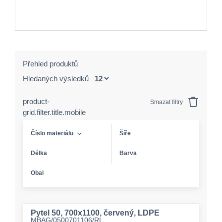
Přehled produktů
Hledaných výsledků
product-
Smazat filtry
grid.filter.title.mobile
Číslo materiálu
Šíře
Délka
Barva
Obal
Pytel 50, 700x1100, červený, LDPE
MBAG/0500701106/RL