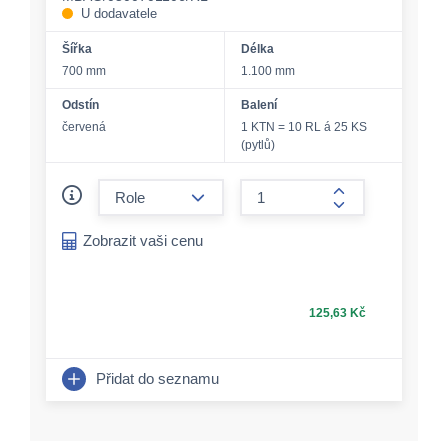
U dodavatele
Šířka
Délka
700 mm
1.100 mm
Odstín
Balení
červená
1 KTN = 10 RL á 25 KS
(pytlů)
form.decrease-amount
form.increase-a
Zobrazit vaši cenu
125,63 Kč
Přidat do seznamu