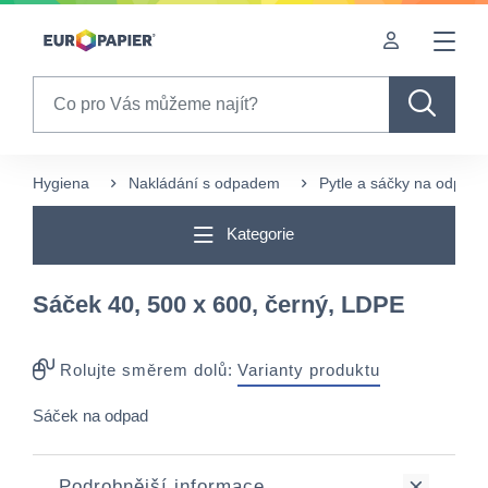
Table Of Content
Pro Vás zajímavé produkty
sr.skip-to.main-content
sr.skip-to.table-of-contents
sr.skip-to.main-navigation
Search
Hygiena
Nakládání s odpadem
Pytle a sáčky na odpad
Kategorie
Sáček 40, 500 x 600, černý, LDPE
Rolujte směrem dolů:
Varianty produktu
Sáček na odpad
Podrobnější informace