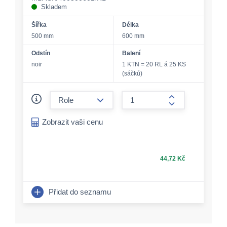
Skladem
Šířka
Délka
500 mm
600 mm
Odstín
Balení
noir
1 KTN = 20 RL á 25 KS
(sáčků)
form.decrease-amount
form.increase-a
Zobrazit vaši cenu
44,72 Kč
Přidat do seznamu