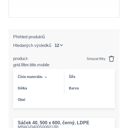
Přehled produktů
Hledaných výsledků
product-
Smazat filtry
grid.filter.title.mobile
Číslo materiálu
Šíře
Délka
Barva
Obal
Sáček 40, 500 x 600, černý, LDPE
MBAG/0400500601/RL