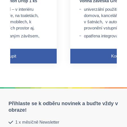
a Lemon Drop 1 ks
Vonná závěska Green Ap
oužití – v interiéru
univerzální použití – v i
celáře, na toaletách,
domova, kanceláře, na 
v automobilech, k
v šatnách, v automobil
tupních prostor aj.
provonění vstupních pro
ntegrovaným závěsem,
opatřena integrovaný
peciální úchyt, ale lze
není nutný speciální úch
rovaný otvor a pružný
využít perforovaný otv
závěs
Koupit
Koupit
e průtokem tekutin
neaktivuje se průtokem
Přihlaste se k odběru novinek a buďte vždy v
obraze!
1 x měsíčně Newsletter