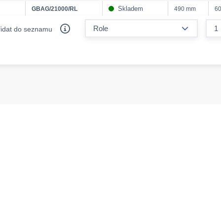
Skladem
GBAG/21000/RL
490 mm
6
form.decr
řidat do seznamu