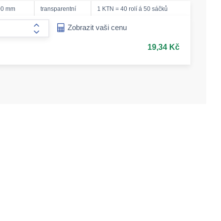
00 mm
transparentní
1 KTN = 40 rolí á 50 sáčků
ease-amount
Zobrazit vaši cenu
form.increase-amount
19,34 Kč