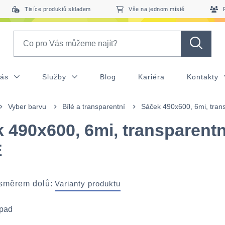
Tisíce produktů skladem
Vše na jednom místě
Search
nás
Služby
Blog
Kariéra
Kontakty
Vyber barvu
Bílé a transparentní
Sáček 490x600, 6mi, tran
 490x600, 6mi, transparentn
E
 směrem dolů:
Varianty produktu
dpad