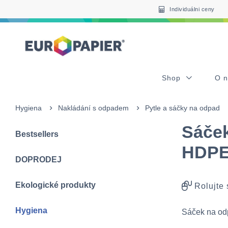
Table Of Content
sr.skip-to.main-content
sr.skip-to.table-of-contents
sr.skip-to.main-navigation
Individuálni ceny
Shop
O 
Hygiena
Nakládání s odpadem
Pytle a sáčky na odpad
Sáček
Bestsellers
HDP
DOPRODEJ
Ekologické produkty
Rolujte
Hygiena
Sáček na o