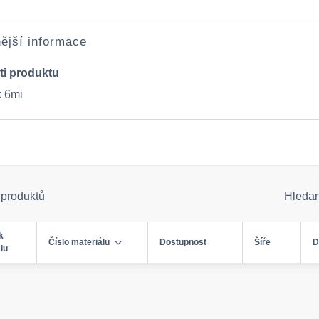
ější informace
ti produktu
 6mi
 produktů
Hleda
k
Číslo materiálu
Dostupnost
Šíře
D
lu