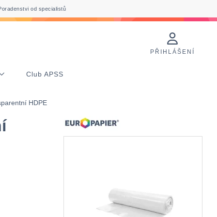
Poradenstvi od specialistů
PŘIHLÁŠENÍ
Club APSS
sparentní HDPE
í