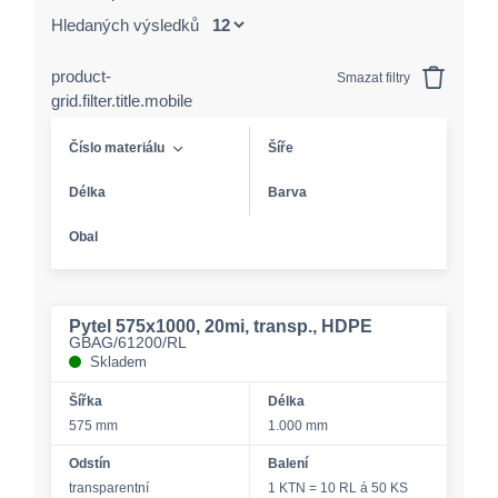
Hledaných výsledků
product-
Smazat filtry
grid.filter.title.mobile
Číslo materiálu
Šíře
Délka
Barva
Obal
Pytel 575x1000, 20mi, transp., HDPE
GBAG/61200/RL
Skladem
Šířka
Délka
575 mm
1.000 mm
Odstín
Balení
transparentní
1 KTN = 10 RL á 50 KS