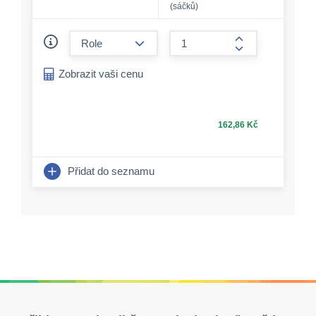
(sáčků)
form.decrease-amount
form.increase-a
Zobrazit vaši cenu
162,86 Kč
Přidat do seznamu