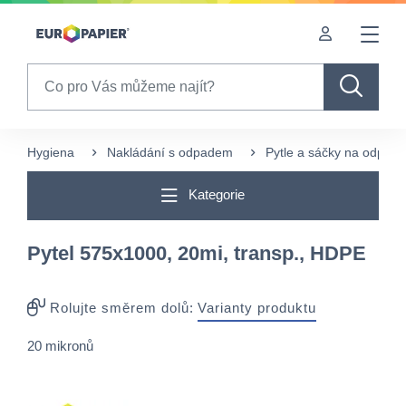
Table Of Content
sr.skip-to.main-content
sr.skip-to.table-of-contents
sr.skip-to.main-navigation
Search
Hygiena
Nakládání s odpadem
Pytle a sáčky na odpad
Kategorie
Pytel 575x1000, 20mi, transp., HDPE
Rolujte směrem dolů:
Varianty produktu
20 mikronů