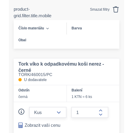
product-
Smazat filtry
grid.filter.title.mobile
Číslo materiálu
Barva
Obal
Tork víko k odpadkovému koši nerez -
černé
TORK/460015/PC
U dodavatele
Odstín
Balení
černá
1 KTN = 6 ks
form.decrease-amount
form.increase-a
Zobrazit vaši cenu