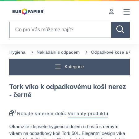
Table Of Content
Často nakupované s tímto produktem
sr.skip-to.main-content
sr.skip-to.table-of-contents
sr.skip-to.main-navigation
Search
Hygiena
Nakládání s odpadem
Odpadkové koše a víka
Kategorie
Tork víko k odpadkovému koši nerez
- černé
Rolujte směrem dolů:
Varianty produktu
Okamžitě zlepšete hygienu a dojem u hostů s černým
víkem na odpadkový koš Tork 50L. Elegantní design víka