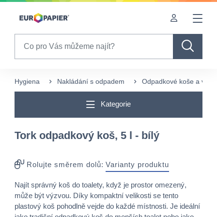
Table Of Content
Často nakupované s tímto produktem
Pro Vás zajímavé produkty
sr.skip-to.main-content
sr.skip-to.table-of-contents
sr.skip-to.main-navigation
Search
Hygiena
Nakládání s odpadem
Odpadkové koše a víka
Kategorie
Tork odpadkový koš, 5 l - bílý
Rolujte směrem dolů:
Varianty produktu
Najít správný koš do toalety, když je prostor omezený,
může být výzvou. Díky kompaktní velikosti se tento
plastový koš pohodlně vejde do každé místnosti. Je ideální
jako tradiční odpadkový koš do menších toalet nebo jako