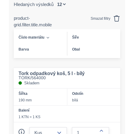
Hledaných výsledků
product-
Smazat filtry
grid.filter.title.mobile
Číslo materiálu
Šíře
Barva
Obal
Tork odpadkový koš, 5 l - bílý
TORK/564000
Skladem
Šířka
Odstín
190 mm
bílá
Balení
1 KTN = 1 KS
form.decrease-amount