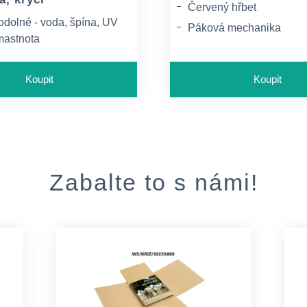
Červený hřbet
odolné - voda, špína, UV
Páková mechanika
mastnota
Lepený štítek
o z polyesteru
Koupit
Koupit
vnoběžně s delší stranou -
Zabalte to s námi!