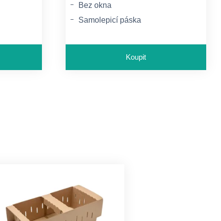
Bez okna
Samolepicí páska
Vnitřní potisk - šedá
Koupit