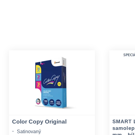
Color Copy Original
SMART L
samolepi
Satinovaný
mm - bíl