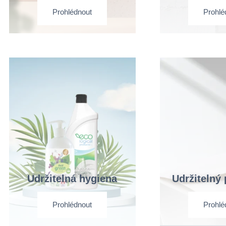
Prohlédnout
Prohlé
Udržitelná hygiena
Udržitelný
Prohlédnout
Prohlé