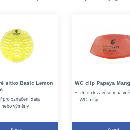
vé sítko Basic Lemon
WC clip Papaya Mang
ks
Určen k zavěšení na vněj
ř pro označení data
WC mísy
í nebo výměny
Neaktivuje se průtokem 
mi, které zabraňují
Výrazně vyšší vonný efek
 tekutin
běžným WC závěskám
Koupit
Koupit