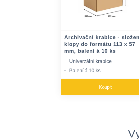
Archivační krabice - slože
klopy do formátu 113 x 57
mm, balení á 10 ks
Univerzální krabice
Balení á 10 ks
Výborné k archivaci
Koupit
V