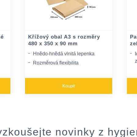
né
Křížový obal A3 s rozměry
Pa
480 x 350 x 90 mm
ze
Hnědo-hnědá vlnitá lepenka
I
Rozměrová flexibilita
Zabalení jakéhokoliv zboží velmi
jednoduchým a levným způsobem
Koupit
yzkoušejte novinky z hygie