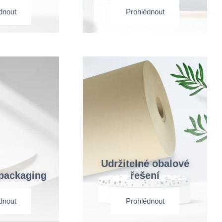
dnout
Prohlédnout
Udržitelné obalové
 packaging
řešení
dnout
Prohlédnout