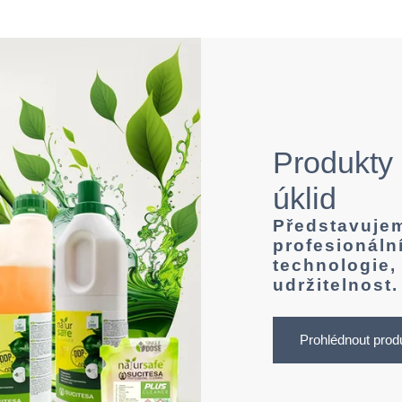
Produkty
úklid
Představujem
profesionální
technologie,
udržitelnost.
Prohlédnout prod