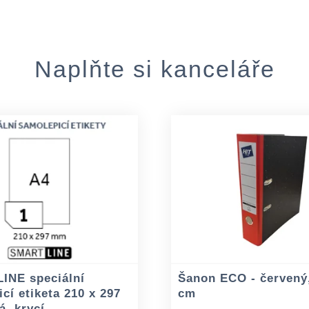
Naplňte si kanceláře
INE speciální
Šanon ECO - červený,
cí etiketa 210 x 297
cm
á, krycí