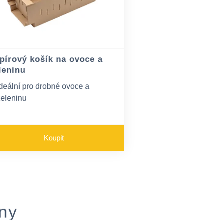
pírový košík na ovoce a
leninu
deální pro drobné ovoce a
zeleninu
Nosnost cca 5 kg
Odvětrávací otvory Odnosné ucho
Koupit
ny