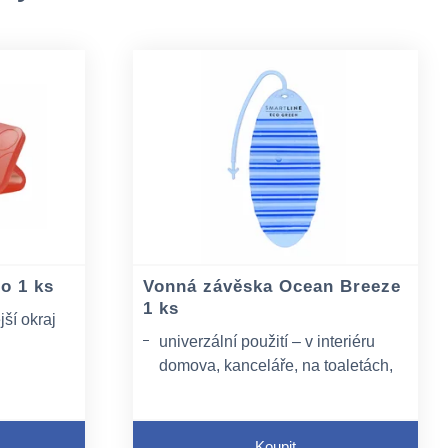
o 1 ks
Vonná závěska Ocean Breeze
1 ks
ší okraj
univerzální použití – v interiéru
domova, kanceláře, na toaletách,
tekutin
v šatnách, v automobilech, k
t oproti
provonění vstupních prostor aj.
opatřena integrovaným závěsem,
Koupit