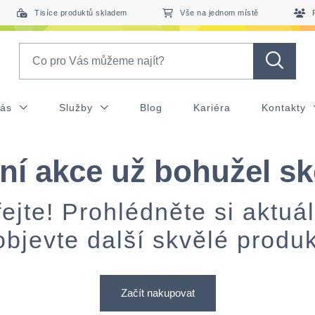
Tisíce produktů skladem
Vše na jednom místě
Search
nás
Služby
Blog
Kariéra
Kontakty
ní akce už bohužel sk
ejte! Prohlédněte si aktuá
objevte další skvělé produk
Začít nakupovat