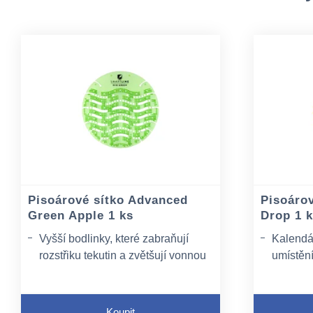
Pisoárové sítko Advanced
Pisoáro
Green Apple 1 ks
Drop 1 
Vyšší bodlinky, které zabraňují
Kalendá
rozstřiku tekutin a zvětšují vonnou
umístěn
plochu
Bodlinka
Perforace, která umožňuje průtok
rozstřiku
tekutin do odpadu
Koupit