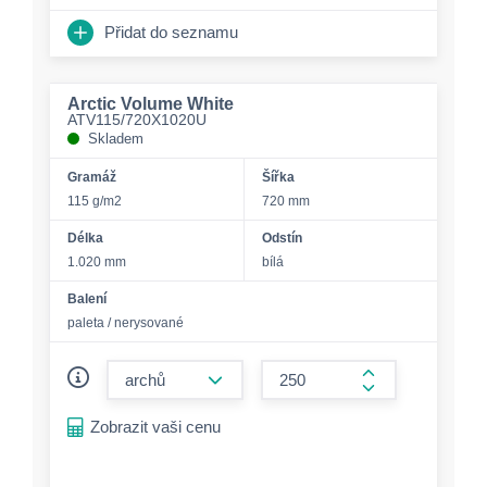
Přidat do seznamu
Arctic Volume White
ATV115/720X1020U
Skladem
Gramáž
Šířka
115 g/m2
720 mm
Délka
Odstín
1.020 mm
bílá
Balení
paleta / nerysované
form.decrease-amount
form.increase-a
Zobrazit vaši cenu