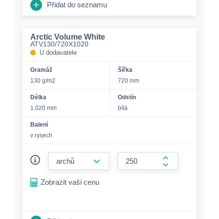
Přidat do seznamu
Arctic Volume White
ATV130/720X1020
U dodavatele
Gramáž
Šířka
130 g/m2
720 mm
Délka
Odstín
1.020 mm
bílá
Balení
v rysech
form.decrease-amount
form.increase-a
Zobrazit vaši cenu