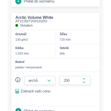
Přidat do seznamu
Arctic Volume White
ATV130/720X1020U
Skladem
Gramáž
Šířka
130 g/m2
720 mm
Délka
Odstín
1.020 mm
bílá
Balení
paleta / nerysované
form.decrease-amount
form.increase-a
Zobrazit vaši cenu
Přidat do seznamu