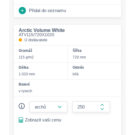
Přidat do seznamu
Arctic Volume White
ATV115/720X1020
U dodavatele
Gramáž
Šířka
115 g/m2
720 mm
Délka
Odstín
1.020 mm
bílá
Balení
v rysech
form.decrease-amount
form.increase-a
Zobrazit vaši cenu