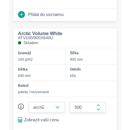
Přidat do seznamu
Arctic Volume White
ATV100/900X640U
Skladem
Gramáž
Šířka
100 g/m2
900 mm
Délka
Odstín
640 mm
bílá
Balení
paleta / nerysované
form.decrease-amount
form.increase-a
Zobrazit vaši cenu