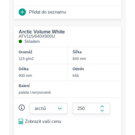
Přidat do seznamu
Arctic Volume White
ATV115/640X900U
Skladem
Gramáž
Šířka
115 g/m2
640 mm
Délka
Odstín
900 mm
bílá
Balení
paleta / nerysované
form.decrease-amount
form.increase-a
Zobrazit vaši cenu