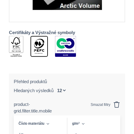
Certifikáty a Výstražné symboly
Přehled produktů
Hledaných výsledků
product-
Smazat filtry
grid.filter.title.mobile
Číslo materiálu
g/m²