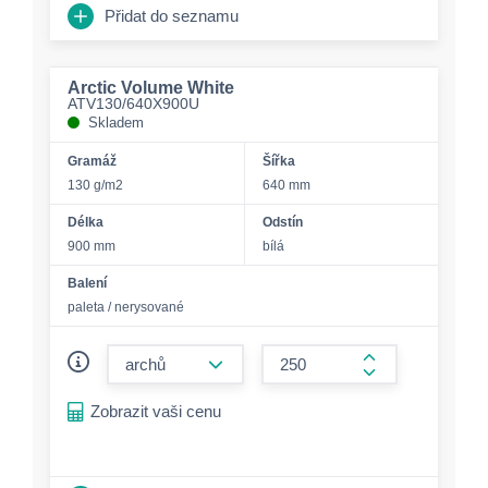
Přidat do seznamu
Arctic Volume White
ATV130/640X900U
Skladem
Gramáž
Šířka
130 g/m2
640 mm
Délka
Odstín
900 mm
bílá
Balení
paleta / nerysované
form.decrease-amount
form.increase-a
Zobrazit vaši cenu