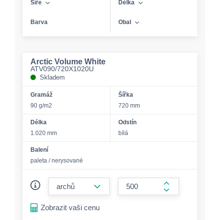
Šíře
Délka
Barva
Obal
Arctic Volume White
ATV090/720X1020U
Skladem
Gramáž
Šířka
90 g/m2
720 mm
Délka
Odstín
1.020 mm
bílá
Balení
paleta / nerysované
form.decrease-amount
form.increase-a
Zobrazit vaši cenu