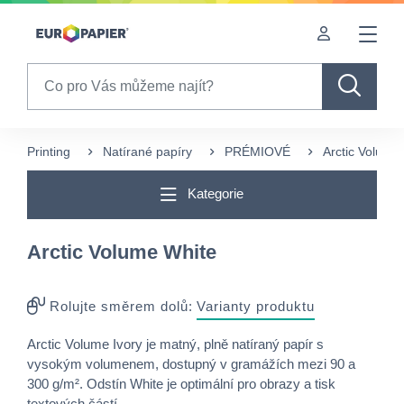
Table Of Content
sr.skip-to.main-content
sr.skip-to.table-of-contents
sr.skip-to.main-navigation
Search
Printing
Natírané papíry
PRÉMIOVÉ
Arctic Volume
Kategorie
Arctic Volume White
Rolujte směrem dolů:
Varianty produktu
Arctic Volume Ivory je matný, plně natíraný papír s
vysokým volumenem, dostupný v gramážích mezi 90 a
300 g/m². Odstín White je optimální pro obrazy a tisk
textových částí.