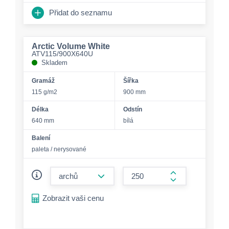
Přidat do seznamu
Arctic Volume White
ATV115/900X640U
Skladem
Gramáž
Šířka
115 g/m2
900 mm
Délka
Odstín
640 mm
bílá
Balení
paleta / nerysované
form.decrease-amount
form.increase-a
Zobrazit vaši cenu