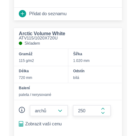
Přidat do seznamu
Arctic Volume White
ATV115/1020X720U
Skladem
Gramáž
Šířka
115 g/m2
1.020 mm
Délka
Odstín
720 mm
bílá
Balení
paleta / nerysované
form.decrease-amount
form.increase-a
Zobrazit vaši cenu