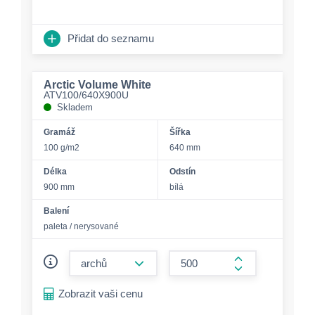
Přidat do seznamu
Arctic Volume White
ATV100/640X900U
Skladem
Gramáž
Šířka
100 g/m2
640 mm
Délka
Odstín
900 mm
bílá
Balení
paleta / nerysované
form.decrease-amount
form.increase-a
Zobrazit vaši cenu