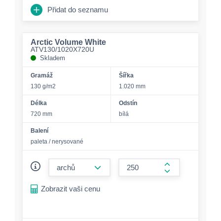
Přidat do seznamu
Arctic Volume White
ATV130/1020X720U
Skladem
Gramáž
Šířka
130 g/m2
1.020 mm
Délka
Odstín
720 mm
bílá
Balení
paleta / nerysované
form.decrease-amount
form.increase-a
Zobrazit vaši cenu