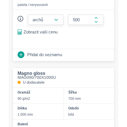
paleta / nerysované
form.decrease-amount
form.increase-a
Zobrazit vaši cenu
Přidat do seznamu
Magno gloss
MAG090/700X1000U
U dodavatele
Gramáž
Šířka
90 g/m2
700 mm
Délka
Odstín
1.000 mm
bílá
Balení