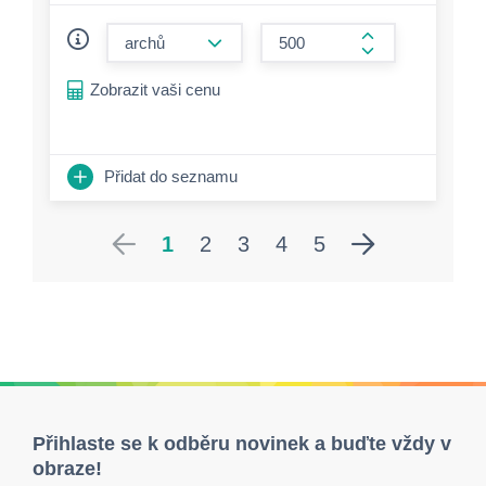
form.decrease-amount
form.increase-a
Zobrazit vaši cenu
Přidat do seznamu
1
2
3
4
5
Přihlaste se k odběru novinek a buďte vždy v
obraze!