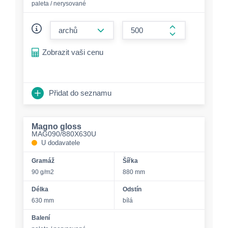
paleta / nerysované
form.decrease-amount
form.increase-a
Zobrazit vaši cenu
Přidat do seznamu
Magno gloss
MAG090/880X630U
U dodavatele
Gramáž
Šířka
90 g/m2
880 mm
Délka
Odstín
630 mm
bílá
Balení