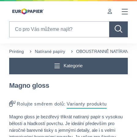
Table Of Content
sr.skip-to.main-content
sr.skip-to.table-of-contents
sr.skip-to.main-navigation
Search
Printing
Natírané papíry
OBOUSTRANNĚ NATÍRANÉ
Kategorie
Magno gloss
Rolujte směrem dolů:
Varianty produktu
Magno gloss je bezdřevý třikrát natíraný papír s vysokou
bělostí a hladkostí povrchu. Je ideální především pro
náročné barevné tisky s jemnými detaily, ale i s velmi
intenzivními barevnými povrchy. Je určen pro širokou