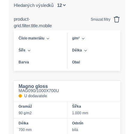
Hledaných výsledků
product-
Smazat filtry
grid.filter.title.mobile
Číslo materiálu
g/m²
Šíře
Délka
Barva
Obal
Magno gloss
MAG090/1000X700U
U dodavatele
Gramáž
Šířka
90 g/m2
1.000 mm
Délka
Odstín
700 mm
bílá