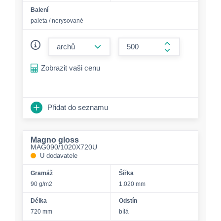
Balení
paleta / nerysované
form.decrease-amount
form.increase-a
Zobrazit vaši cenu
Přidat do seznamu
Magno gloss
MAG090/1020X720U
U dodavatele
Gramáž
Šířka
90 g/m2
1.020 mm
Délka
Odstín
720 mm
bílá