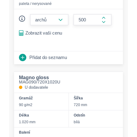
paleta / nerysované
form.decrease-amount
form.increase-a
Zobrazit vaši cenu
Přidat do seznamu
Magno gloss
MAG090/720X1020U
U dodavatele
Gramáž
Šířka
90 g/m2
720 mm
Délka
Odstín
1.020 mm
bílá
Balení