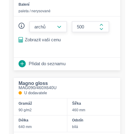
Balení
paleta / nerysované
form.decrease-amount
form.increase-a
Zobrazit vaši cenu
Přidat do seznamu
Magno gloss
MAG090/460X640U
U dodavatele
Gramáž
Šířka
90 g/m2
460 mm
Délka
Odstín
640 mm
bílá