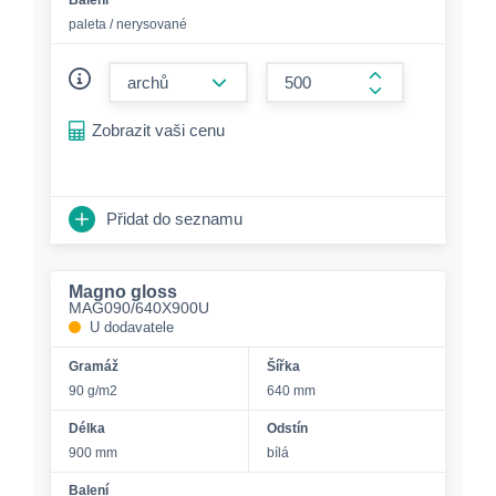
paleta / nerysované
form.decrease-amount
form.increase-a
Zobrazit vaši cenu
Přidat do seznamu
Magno gloss
MAG090/640X900U
U dodavatele
Gramáž
Šířka
90 g/m2
640 mm
Délka
Odstín
900 mm
bílá
Balení