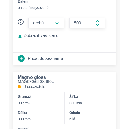
Balení
paleta / nerysované
form.decrease-amount
form.increase-a
Zobrazit vaši cenu
Přidat do seznamu
Magno gloss
MAG090/630X880U
U dodavatele
Gramáž
Šířka
90 g/m2
630 mm
Délka
Odstín
880 mm
bílá
Balení