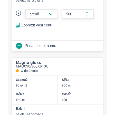
paleta / nerysované
form.decrease-amount
form.increase-a
Zobrazit vaši cenu
Přidat do seznamu
Magno gloss
MAG090/900X640U
U dodavatele
Gramáž
Šířka
90 g/m2
900 mm
Délka
Odstín
640 mm
bílá
Balení
paleta / nerysované