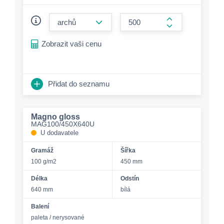
form.decrease-amount
form.increase-a
Zobrazit vaši cenu
Přidat do seznamu
Magno gloss
MAG100/450X640U
U dodavatele
Gramáž
Šířka
100 g/m2
450 mm
Délka
Odstín
640 mm
bílá
Balení
paleta / nerysované