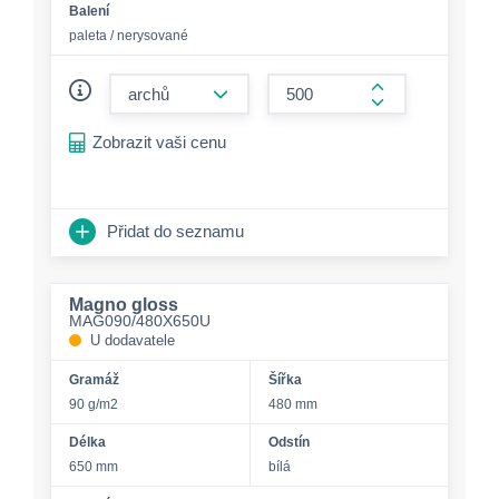
Balení
paleta / nerysované
form.decrease-amount
form.increase-a
Zobrazit vaši cenu
Přidat do seznamu
Magno gloss
MAG090/480X650U
U dodavatele
Gramáž
Šířka
90 g/m2
480 mm
Délka
Odstín
650 mm
bílá