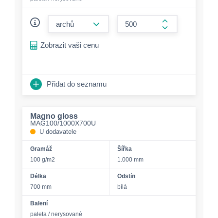
form.decrease-amount
form.increase-a
Zobrazit vaši cenu
Přidat do seznamu
Magno gloss
MAG100/1000X700U
U dodavatele
Gramáž
Šířka
100 g/m2
1.000 mm
Délka
Odstín
700 mm
bílá
Balení
paleta / nerysované