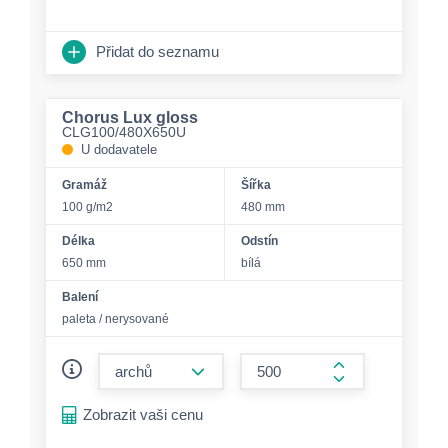
Přidat do seznamu
Chorus Lux gloss
CLG100/480X650U
U dodavatele
Gramáž
Šířka
100 g/m2
480 mm
Délka
Odstín
650 mm
bílá
Balení
paleta / nerysované
form.decrease-amount
form.increase-a
Zobrazit vaši cenu