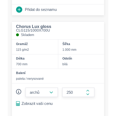
Přidat do seznamu
Chorus Lux gloss
CLG115/1000X700U
Skladem
Gramáž
Šířka
115 g/m2
1.000 mm
Délka
Odstín
700 mm
bílá
Balení
paleta / nerysované
form.decrease-amount
form.increase-a
Zobrazit vaši cenu