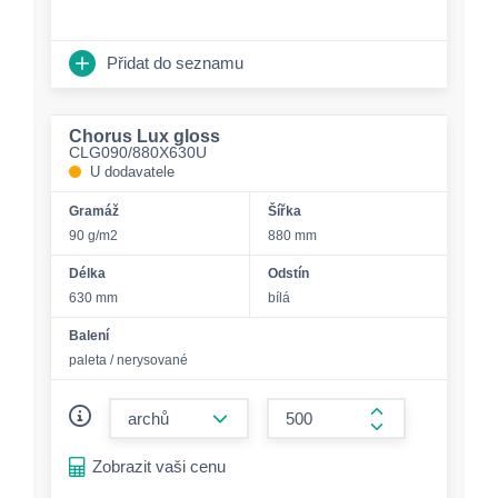
Přidat do seznamu
Chorus Lux gloss
CLG090/880X630U
U dodavatele
Gramáž
Šířka
90 g/m2
880 mm
Délka
Odstín
630 mm
bílá
Balení
paleta / nerysované
form.decrease-amount
form.increase-a
Zobrazit vaši cenu