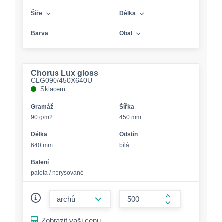
Šíře
Délka
Barva
Obal
Chorus Lux gloss
CLG090/450X640U
Skladem
Gramáž
Šířka
90 g/m2
450 mm
Délka
Odstín
640 mm
bílá
Balení
paleta / nerysované
form.decrease-amount
form.increase-a
Zobrazit vaši cenu