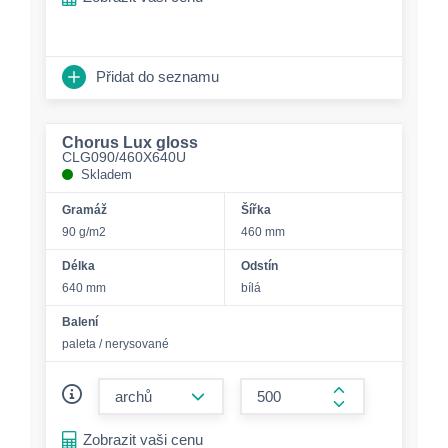
Přidat do seznamu
Chorus Lux gloss
CLG090/460X640U
Skladem
Gramáž
Šířka
90 g/m2
460 mm
Délka
Odstín
640 mm
bílá
Balení
paleta / nerysované
form.decrease-amount
form.increase-a
Zobrazit vaši cenu