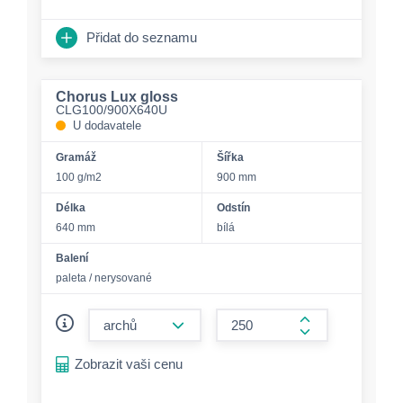
Přidat do seznamu
Chorus Lux gloss
CLG100/900X640U
U dodavatele
Gramáž
Šířka
100 g/m2
900 mm
Délka
Odstín
640 mm
bílá
Balení
paleta / nerysované
form.decrease-amount
form.increase-a
Zobrazit vaši cenu