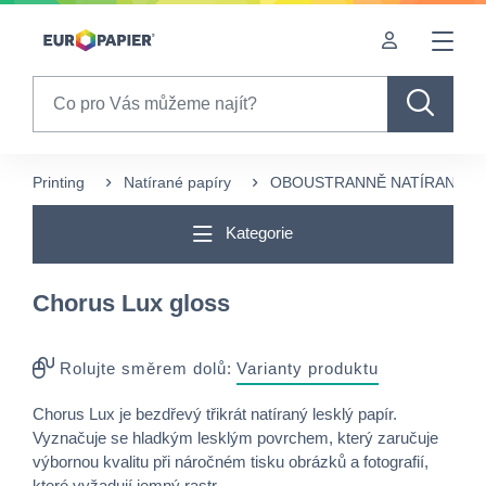
Table Of Content
sr.skip-to.main-content
sr.skip-to.table-of-contents
sr.skip-to.main-navigation
Search
Printing
Natírané papíry
OBOUSTRANNĚ NATÍRANÉ
Kategorie
Chorus Lux gloss
Rolujte směrem dolů:
Varianty produktu
Chorus Lux je bezdřevý třikrát natíraný lesklý papír.
Vyznačuje se hladkým lesklým povrchem, který zaručuje
výbornou kvalitu při náročném tisku obrázků a fotografií,
které vyžadují jemný rastr.