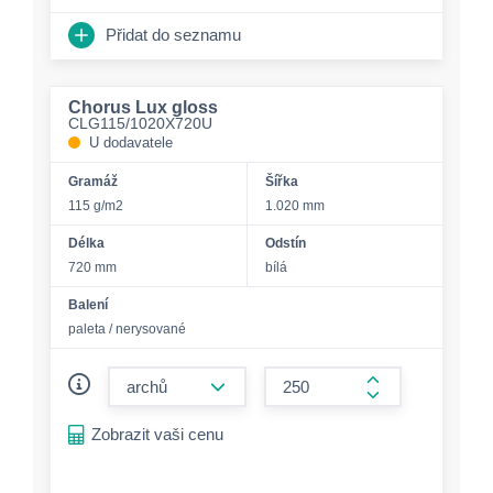
Přidat do seznamu
Chorus Lux gloss
CLG115/1020X720U
U dodavatele
Gramáž
Šířka
115 g/m2
1.020 mm
Délka
Odstín
720 mm
bílá
Balení
paleta / nerysované
form.decrease-amount
form.increase-a
Zobrazit vaši cenu