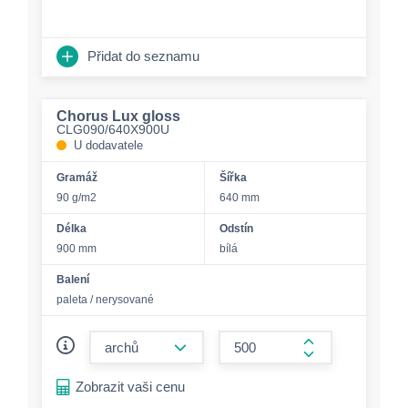
Přidat do seznamu
Chorus Lux gloss
CLG090/640X900U
U dodavatele
Gramáž
Šířka
90 g/m2
640 mm
Délka
Odstín
900 mm
bílá
Balení
paleta / nerysované
form.decrease-amount
form.increase-a
Zobrazit vaši cenu