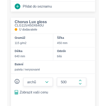
Přidat do seznamu
Chorus Lux gloss
CLG115/450X640U
U dodavatele
Gramáž
Šířka
115 g/m2
450 mm
Délka
Odstín
640 mm
bílá
Balení
paleta / nerysované
form.decrease-amount
form.increase-a
Zobrazit vaši cenu