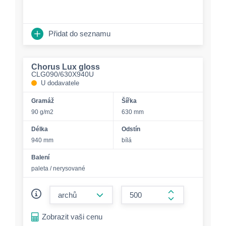
Přidat do seznamu
Chorus Lux gloss
CLG090/630X940U
U dodavatele
Gramáž
Šířka
90 g/m2
630 mm
Délka
Odstín
940 mm
bílá
Balení
paleta / nerysované
form.decrease-amount
form.increase-a
Zobrazit vaši cenu