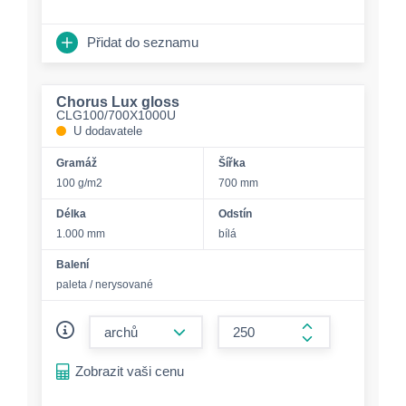
Přidat do seznamu
Chorus Lux gloss
CLG100/700X1000U
U dodavatele
Gramáž
Šířka
100 g/m2
700 mm
Délka
Odstín
1.000 mm
bílá
Balení
paleta / nerysované
form.decrease-amount
form.increase-a
Zobrazit vaši cenu