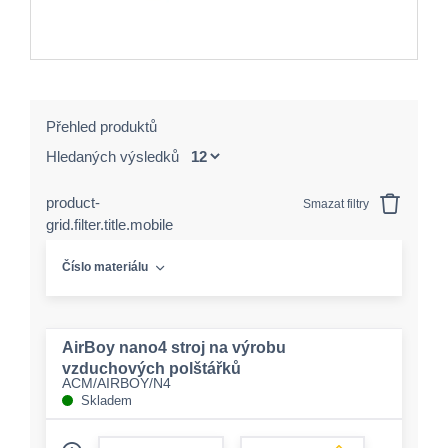
Přehled produktů
Hledaných výsledků
product-
Smazat filtry
grid.filter.title.mobile
Číslo materiálu
AirBoy nano4 stroj na výrobu
vzduchových polštářků
ACM/AIRBOY/N4
Skladem
form.decrease-amount