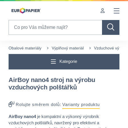
Table Of Content
Často nakupované s tímto produktem
sr.skip-to.main-content
sr.skip-to.table-of-contents
sr.skip-to.main-navigation
Search
Obalové materiály
Výplňový materiál
Vzduchové výplně
Kategorie
AirBoy nano4 stroj na výrobu
vzduchových polštářků
Rolujte směrem dolů:
Varianty produktu
AirBoy nano4
je kompaktní a výkonný výrobník
vzduchových polštářků, navržený pro efektivní a