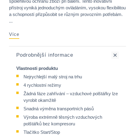
spolehlivou ochranu zboží při balení. Tento inovativní
přístroj vyniká jednoduchým ovládáním, vysokou flexibilitou
a schopností přizpůsobit se různým provozním potřebám.
...
Více
Podrobnější informace
Vlastnosti produktu
Nejrychlejší malý stroj na trhu
4 rychlostní režimy
Žádná fáze zahřívání – vzduchové polštářky lze
vyrobit okamžitě
Snadná výměna transportních pásů
Výroba extrémně těsných vzduchových
polštářků bez kompresoru
Tlačítko Start/Stop