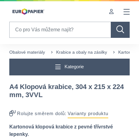
Table Of Content
Pro Vás zajímavé produkty
sr.skip-to.main-content
sr.skip-to.table-of-contents
sr.skip-to.main-navigation
Search
Obalové materiály
Krabice a obaly na zásilky
Kartonové 
Kategorie
A4 Klopová krabice, 304 x 215 x 224
mm, 3VVL
Rolujte směrem dolů:
Varianty produktu
Kartonová klopová krabice z pevné třívrstvé
lepenky.