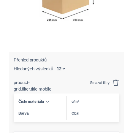
Přehled produktů
Hledaných výsledků
product-
Smazat filtry
grid.filter.title.mobile
Číslo materiálu
g/m²
Barva
Obal