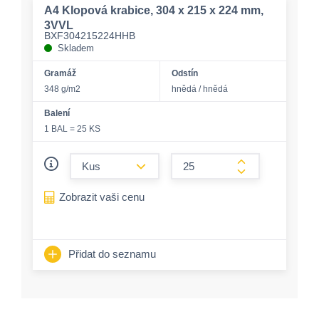
A4 Klopová krabice, 304 x 215 x 224 mm,
3VVL
BXF304215224HHB
Skladem
Gramáž
Odstín
348 g/m2
hnědá / hnědá
Balení
1 BAL = 25 KS
form.decrease-amount
form.increase-a
Zobrazit vaši cenu
Přidat do seznamu