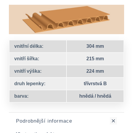
vnitřní délka:
304 mm
vnitří šířka:
215 mm
vnitří výška:
224 mm
druh lepenky:
třívrstvá B
barva:
hnědá / hnědá
Podrobnější informace