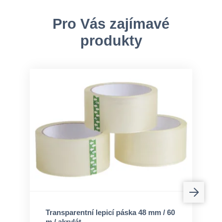
Pro Vás zajímavé
produkty
Transparentní lepicí páska 48 mm / 60
m / akrylát