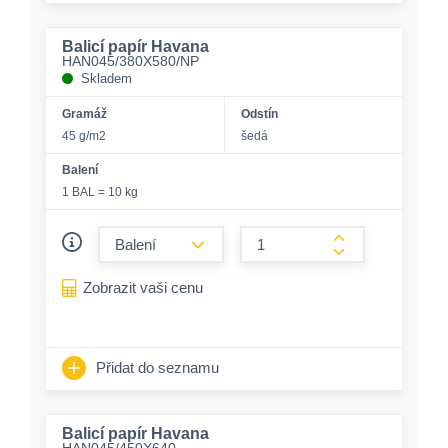
Balicí papír Havana
HAN045/380X580/NP
Skladem
Gramáž
Odstín
45 g/m2
šedá
Balení
1 BAL = 10 kg
form.decrease-amount
form.increase-a
Zobrazit vaši cenu
Přidat do seznamu
Balicí papír Havana