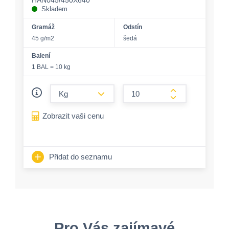
HAN045/450X640
Skladem
Gramáž
Odstín
45 g/m2
šedá
Balení
1 BAL = 10 kg
form.decrease-amount
form.increase-a
Zobrazit vaši cenu
Přidat do seznamu
Pro Vás zajímavé