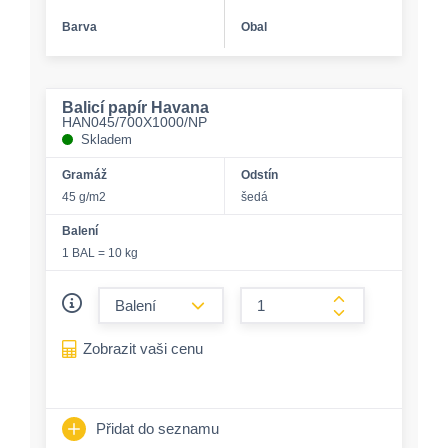
Barva
Obal
Balicí papír Havana
HAN045/700X1000/NP
Skladem
Gramáž
Odstín
45 g/m2
šedá
Balení
1 BAL = 10 kg
form.decrease-amount
form.increase-a
Zobrazit vaši cenu
Přidat do seznamu