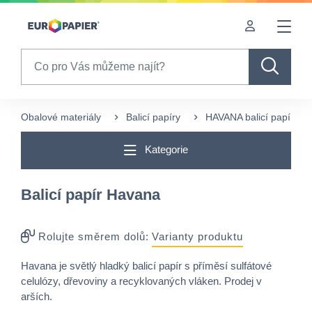
Table Of Content
Pro Vás zajímavé produkty
sr.skip-to.main-content
sr.skip-to.table-of-contents
sr.skip-to.main-navigation
Search
Obalové materiály
Balicí papíry
HAVANA balicí papír
Kategorie
Balicí papír Havana
Rolujte směrem dolů:
Varianty produktu
Havana je světlý hladký balicí papír s příměsí sulfátové
celulózy, dřevoviny a recyklovaných vláken. Prodej v
arších.