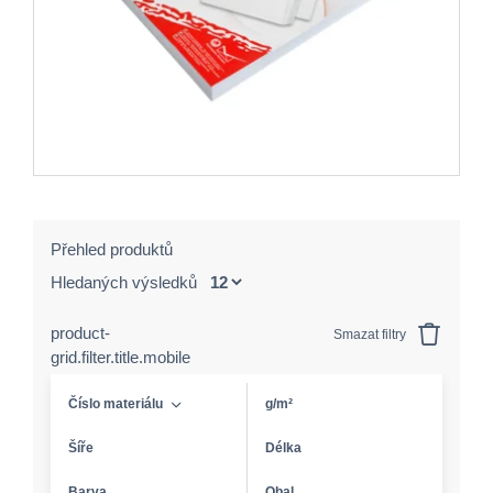
Přehled produktů
Hledaných výsledků
product-
Smazat filtry
grid.filter.title.mobile
Číslo materiálu
g/m²
Šíře
Délka
Barva
Obal