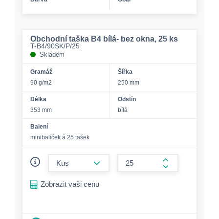
Obchodní taška B4 bílá- bez okna, 25 ks
T-B4/90SK/P/25
Skladem
Gramáž
Šířka
90 g/m2
250 mm
Délka
Odstín
353 mm
bílá
Balení
minibalíček á 25 tašek
form.decrease-amount
form.increase-a
Zobrazit vaši cenu