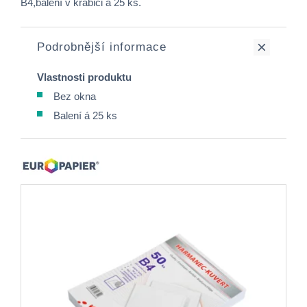
B4,balení v krabici á 25 ks.
Podrobnější informace
Vlastnosti produktu
Bez okna
Balení á 25 ks