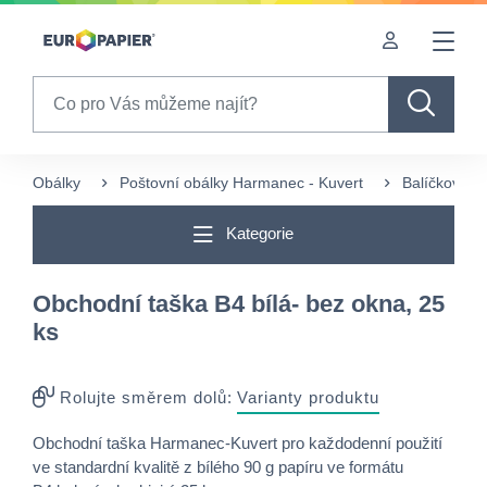
Table Of Content
sr.skip-to.main-content
sr.skip-to.table-of-contents
sr.skip-to.main-navigation
Search
Obálky
Poštovní obálky Harmanec - Kuvert
Balíčkované
Kategorie
Obchodní taška B4 bílá- bez okna, 25
ks
Rolujte směrem dolů:
Varianty produktu
Obchodní taška Harmanec-Kuvert pro každodenní použití
ve standardní kvalitě z bílého 90 g papíru ve formátu