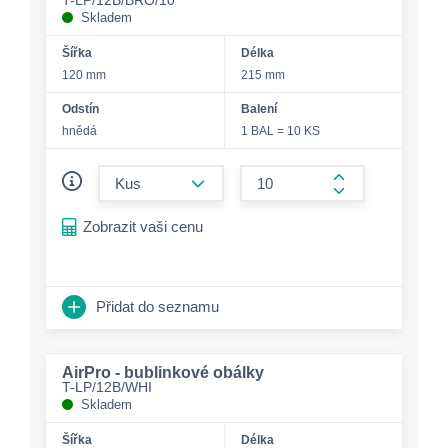
T-LP/12B/BRO/10
Skladem
Šířka
Délka
120 mm
215 mm
Odstín
Balení
hnědá
1 BAL = 10 KS
form.decrease-amount
form.increase-a
Zobrazit vaši cenu
Přidat do seznamu
AirPro - bublinkové obálky
T-LP/12B/WHI
Skladem
Šířka
Délka