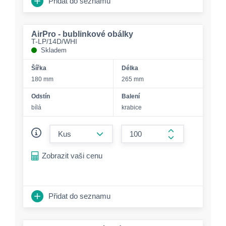
Přidat do seznamu
AirPro - bublinkové obálky
T-LP/14D/WHI
Skladem
Šířka
Délka
180 mm
265 mm
Odstín
Balení
bílá
krabice
form.decrease-amount
form.increase-a
Zobrazit vaši cenu
Přidat do seznamu