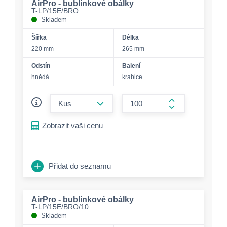
AirPro - bublinkové obálky
T-LP/15E/BRO
Skladem
Šířka
Délka
220 mm
265 mm
Odstín
Balení
hnědá
krabice
form.decrease-amount
form.increase-a
Zobrazit vaši cenu
Přidat do seznamu
AirPro - bublinkové obálky
T-LP/15E/BRO/10
Skladem