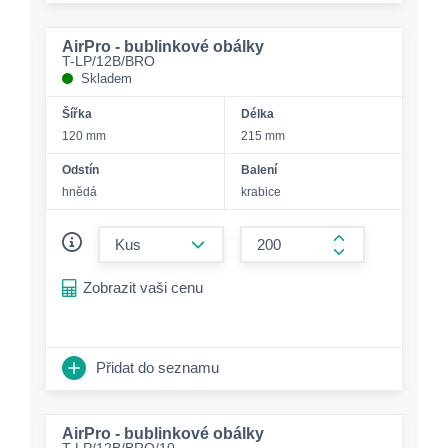
AirPro - bublinkové obálky
T-LP/12B/BRO
Skladem
Šířka
Délka
120 mm
215 mm
Odstín
Balení
hnědá
krabice
form.decrease-amount
form.increase-a
Zobrazit vaši cenu
Přidat do seznamu
AirPro - bublinkové obálky