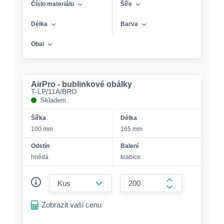
Číslo materiálu
Šíře
Délka
Barva
Obal
AirPro - bublinkové obálky
T-LP/11A/BRO
Skladem
Šířka
Délka
100 mm
165 mm
Odstín
Balení
hnědá
krabice
form.decrease-amount
form.increase-a
Zobrazit vaši cenu