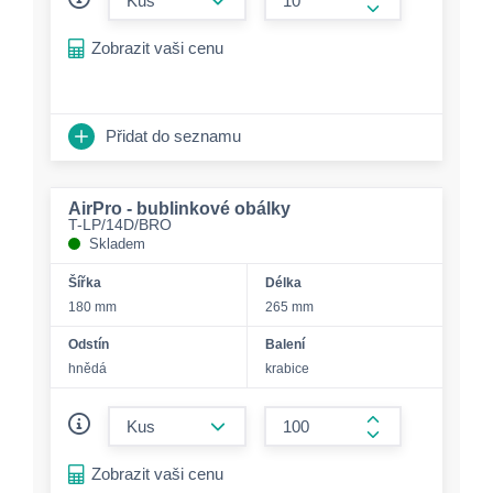
form.increase-a
Zobrazit vaši cenu
Přidat do seznamu
AirPro - bublinkové obálky
T-LP/14D/BRO
Skladem
Šířka
Délka
180 mm
265 mm
Odstín
Balení
hnědá
krabice
form.decrease-amount
form.increase-a
Zobrazit vaši cenu