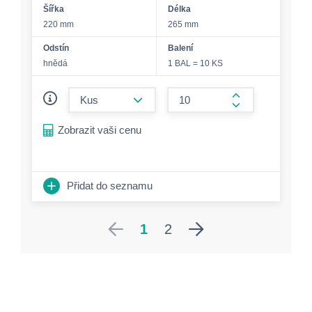
Šířka
Délka
220 mm
265 mm
Odstín
Balení
hnědá
1 BAL = 10 KS
form.decrease-amount
form.increase-a
Zobrazit vaši cenu
Přidat do seznamu
1
2