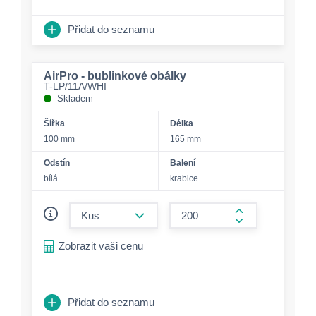
Přidat do seznamu
AirPro - bublinkové obálky
T-LP/11A/WHI
Skladem
Šířka
Délka
100 mm
165 mm
Odstín
Balení
bílá
krabice
form.decrease-amount
form.increase-a
Zobrazit vaši cenu
Přidat do seznamu