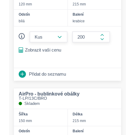
120 mm
215 mm
Odstín
Balení
bílá
krabice
form.decrease-amount
form.increase-a
Zobrazit vaši cenu
Přidat do seznamu
AirPro - bublinkové obálky
T-LP/13C/BRO
Skladem
Šířka
Délka
150 mm
215 mm
Odstín
Balení