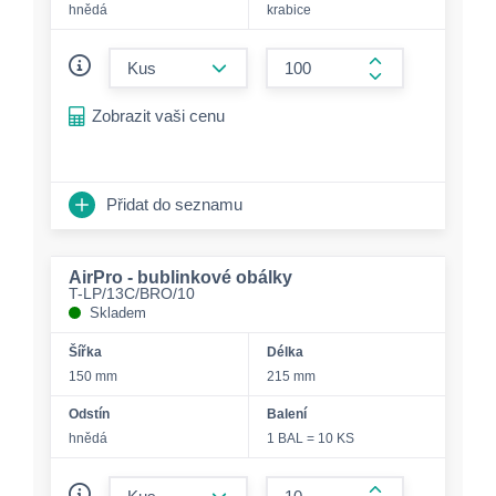
hnědá
krabice
form.decrease-amount
form.increase-a
Zobrazit vaši cenu
Přidat do seznamu
AirPro - bublinkové obálky
T-LP/13C/BRO/10
Skladem
Šířka
Délka
150 mm
215 mm
Odstín
Balení
hnědá
1 BAL = 10 KS
form.decrease-amount