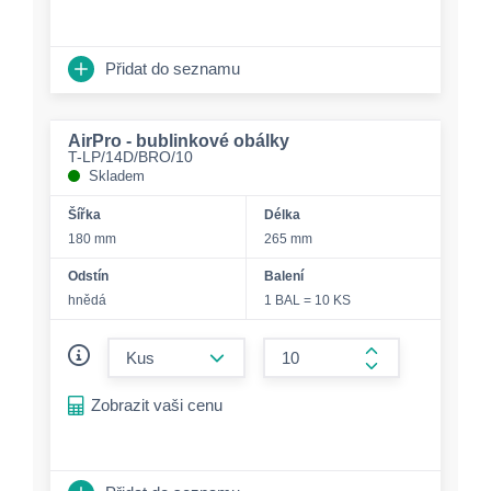
Přidat do seznamu
AirPro - bublinkové obálky
T-LP/14D/BRO/10
Skladem
Šířka
Délka
180 mm
265 mm
Odstín
Balení
hnědá
1 BAL = 10 KS
form.decrease-amount
form.increase-a
Zobrazit vaši cenu