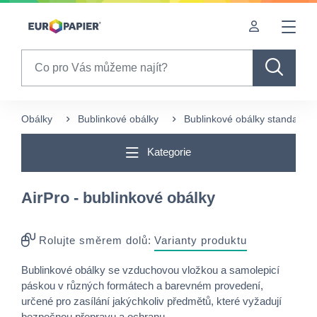
Table Of Content
sr.skip-to.main-content
sr.skip-to.table-of-contents
sr.skip-to.main-navigation
Search
Obálky
Bublinkové obálky
Bublinkové obálky standard
Kategorie
AirPro - bublinkové obálky
Rolujte směrem dolů:
Varianty produktu
Bublinkové obálky se vzduchovou vložkou a samolepicí
páskou v různých formátech a barevném provedení,
určené pro zasílání jakýchkoliv předmětů, které vyžadují
bezpečnou přepravu a ochranu.