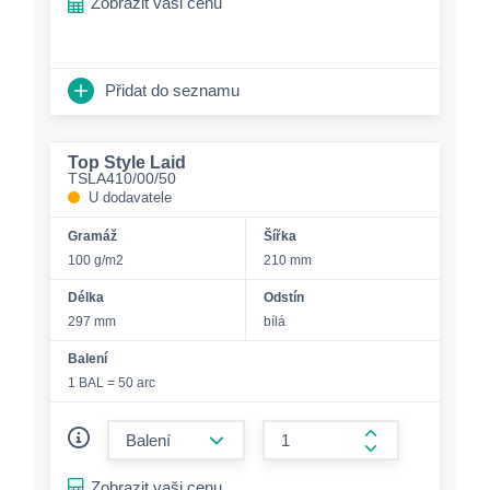
Zobrazit vaši cenu
Přidat do seznamu
Top Style Laid
TSLA410/00/50
U dodavatele
Gramáž
Šířka
100 g/m2
210 mm
Délka
Odstín
297 mm
bílá
Balení
1 BAL = 50 arc
form.decrease-amount
form.increase-a
Zobrazit vaši cenu