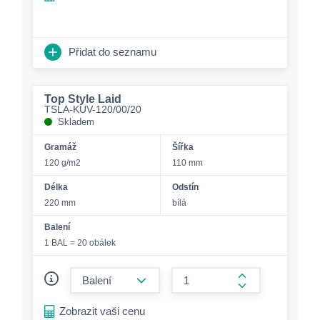
Přidat do seznamu
Top Style Laid
TSLA-KUV-120/00/20
Skladem
Gramáž
Šířka
120 g/m2
110 mm
Délka
Odstín
220 mm
bílá
Balení
1 BAL = 20 obálek
form.decrease-amount
form.increase-a
Zobrazit vaši cenu