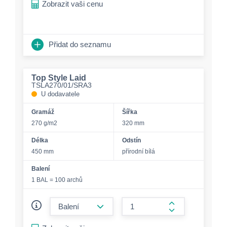
Zobrazit vaši cenu
Přidat do seznamu
Top Style Laid
TSLA270/01/SRA3
U dodavatele
Gramáž
Šířka
270 g/m2
320 mm
Délka
Odstín
450 mm
přírodní bílá
Balení
1 BAL = 100 archů
form.decrease-amount
form.increase-a