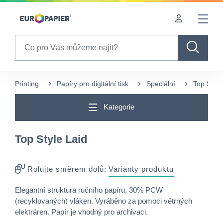
Table Of Content
sr.skip-to.main-content
sr.skip-to.table-of-contents
sr.skip-to.main-navigation
Search
Printing
Papíry pro digitální tisk
Speciální
Top Style
Kategorie
Top Style Laid
Rolujte směrem dolů:
Varianty produktu
Elegantní struktura ručního papíru, 30% PCW
(recyklovaných) vláken. Vyráběno za pomoci větrných
elektráren. Papír je vhodný pro archivaci.