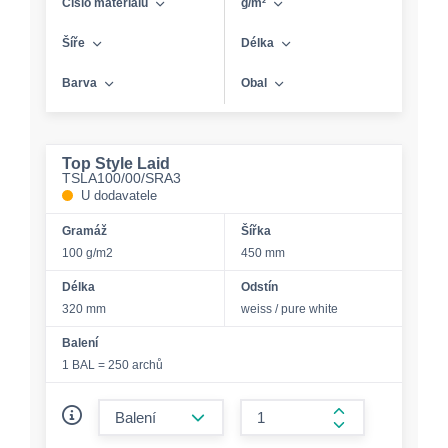
Číslo materiálu
g/m²
Šíře
Délka
Barva
Obal
Top Style Laid
TSLA100/00/SRA3
U dodavatele
Gramáž
Šířka
100 g/m2
450 mm
Délka
Odstín
320 mm
weiss / pure white
Balení
1 BAL = 250 archů
form.decrease-amount
form.increase-a