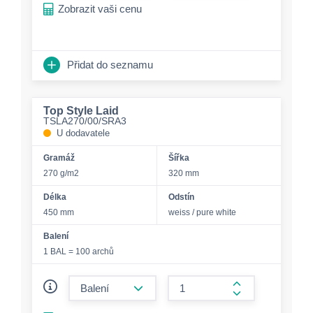
Zobrazit vaši cenu
Přidat do seznamu
Top Style Laid
TSLA270/00/SRA3
U dodavatele
Gramáž
Šířka
270 g/m2
320 mm
Délka
Odstín
450 mm
weiss / pure white
Balení
1 BAL = 100 archů
form.decrease-amount
form.increase-a