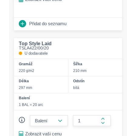
Přidat do seznamu
Top Style Laid
TSLA422/00/20
U dodavatele
Gramáž
Šířka
220 g/m2
210 mm
Délka
Odstín
297 mm
bílá
Balení
1 BAL = 20 arc
form.decrease-amount
form.increase-a
Zobrazit vaši cenu