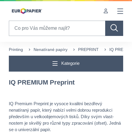
Table Of Content
sr.skip-to.main-content
sr.skip-to.table-of-contents
sr.skip-to.main-navigation
Search
Printing
Nenatírané papíry
PREPRINT
IQ PREMIUM
Kategorie
IQ PREMIUM Preprint
IQ Premium Preprint je vysoce kvalitní bezdřevý
nenatíraný papír, který nabízí velmi dobrou reprodukci
především u velkoobjemových tisků. Díky svým vlast-
nostem je skvělý pro různé typy zpracování (ofset). Jedná
se o univerzální papír.