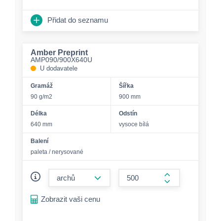
Přidat do seznamu
Amber Preprint
AMP090/900X640U
U dodavatele
Gramáž
Šířka
90 g/m2
900 mm
Délka
Odstín
640 mm
vysoce bílá
Balení
paleta / nerysované
form.decrease-amount
form.increase-a
Zobrazit vaši cenu