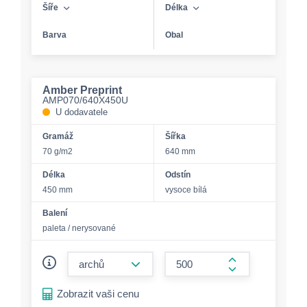
Šíře
Délka
Barva
Obal
Amber Preprint
AMP070/640X450U
U dodavatele
Gramáž
Šířka
70 g/m2
640 mm
Délka
Odstín
450 mm
vysoce bílá
Balení
paleta / nerysované
form.decrease-amount
form.increase-a
Zobrazit vaši cenu