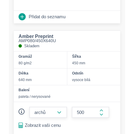
Přidat do seznamu
Amber Preprint
AMP080/450X640U
Skladem
Gramáž
Šířka
80 g/m2
450 mm
Délka
Odstín
640 mm
vysoce bílá
Balení
paleta / nerysované
form.decrease-amount
form.increase-a
Zobrazit vaši cenu