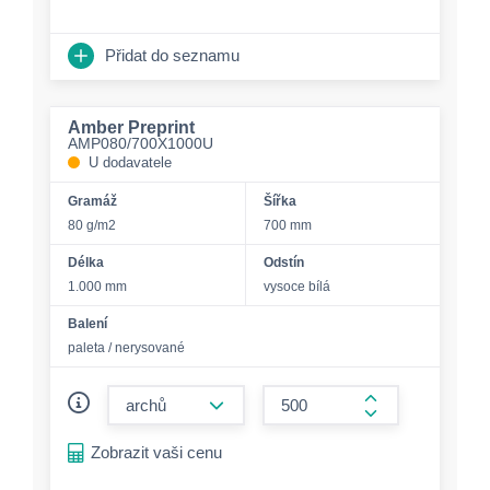
Přidat do seznamu
Amber Preprint
AMP080/700X1000U
U dodavatele
Gramáž
Šířka
80 g/m2
700 mm
Délka
Odstín
1.000 mm
vysoce bílá
Balení
paleta / nerysované
form.decrease-amount
form.increase-a
Zobrazit vaši cenu