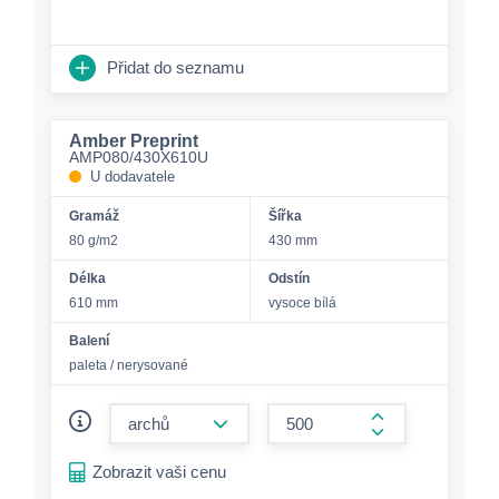
Přidat do seznamu
Amber Preprint
AMP080/430X610U
U dodavatele
Gramáž
Šířka
80 g/m2
430 mm
Délka
Odstín
610 mm
vysoce bílá
Balení
paleta / nerysované
form.decrease-amount
form.increase-a
Zobrazit vaši cenu