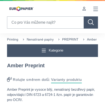
Table Of Content
sr.skip-to.main-content
sr.skip-to.table-of-contents
sr.skip-to.main-navigation
Search
Printing
Nenatírané papíry
PREPRINT
Amber Prepr
Kategorie
Amber Preprint
Rolujte směrem dolů:
Varianty produktu
Amber Preprint je vysoce bílý, nenatíraný bezdřevý papír,
odpovídající DIN 6723 a 6724-1 /tzn. papír je garantován
pro OCR/.