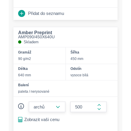
Přidat do seznamu
Amber Preprint
AMP090/450X640U
Skladem
Gramáž
Šířka
90 g/m2
450 mm
Délka
Odstín
640 mm
vysoce bílá
Balení
paleta / nerysované
form.decrease-amount
form.increase-a
Zobrazit vaši cenu