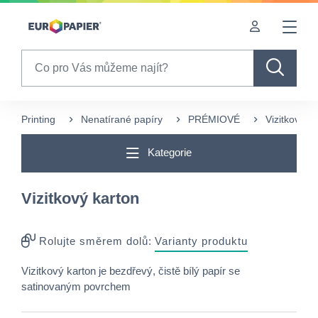
Table Of Content
sr.skip-to.main-content
sr.skip-to.table-of-contents
sr.skip-to.main-navigation
Search
Printing
Nenatírané papíry
PRÉMIOVÉ
Vizitkový k
Kategorie
Vizitkový karton
Rolujte směrem dolů:
Varianty produktu
Vizitkový karton je bezdřevý, čistě bílý papír se
satinovaným povrchem