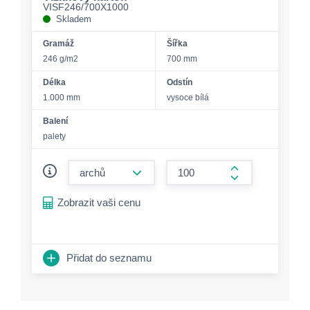
VISF246/700X1000
Skladem
Gramáž
Šířka
246 g/m2
700 mm
Délka
Odstín
1.000 mm
vysoce bílá
Balení
palety
form.decrease-amount
form.increase-a
Zobrazit vaši cenu
Přidat do seznamu