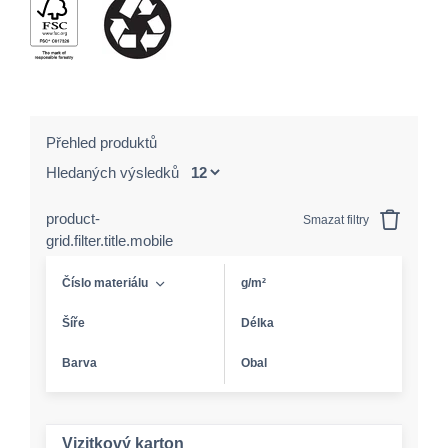
Přehled produktů
Hledaných výsledků
product-
Smazat filtry
grid.filter.title.mobile
Číslo materiálu
g/m²
Šíře
Délka
Barva
Obal
Vizitkový karton