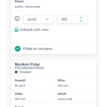
Balení
paleta / nerysované
form.decrease-amount
form.increase-a
Zobrazit vaši cenu
Přidat do seznamu
Munken Polar
POL090/640X900U
Skladem
Gramáž
Šířka
90 g/m2
640 mm
Délka
Odstín
900 mm
vysoce bílá