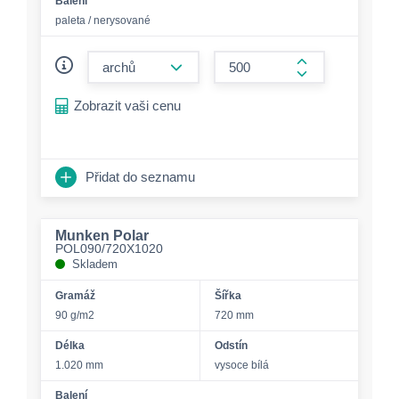
Balení
paleta / nerysované
form.decrease-amount
form.increase-a
Zobrazit vaši cenu
Přidat do seznamu
Munken Polar
POL090/720X1020
Skladem
Gramáž
Šířka
90 g/m2
720 mm
Délka
Odstín
1.020 mm
vysoce bílá
Balení