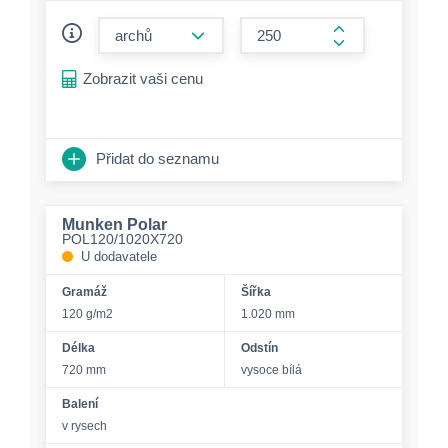
form.decrease-amount
form.increase-a
Zobrazit vaši cenu
Přidat do seznamu
Munken Polar
POL120/1020X720
U dodavatele
Gramáž
Šířka
120 g/m2
1.020 mm
Délka
Odstín
720 mm
vysoce bílá
Balení
v rysech