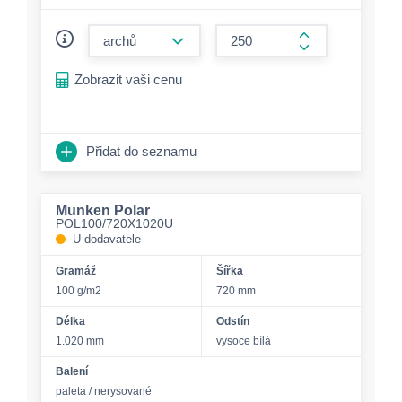
form.decrease-amount
form.increase-a
Zobrazit vaši cenu
Přidat do seznamu
Munken Polar
POL100/720X1020U
U dodavatele
Gramáž
Šířka
100 g/m2
720 mm
Délka
Odstín
1.020 mm
vysoce bílá
Balení
paleta / nerysované