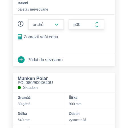
Balení
paleta / nerysované
form.decrease-amount
form.increase-a
Zobrazit vaši cenu
Přidat do seznamu
Munken Polar
POL080/900X640U
Skladem
Gramáž
Šířka
80 g/m2
900 mm
Délka
Odstín
640 mm
vysoce bílá