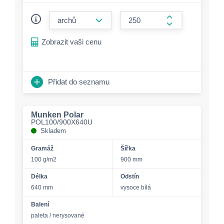
form.decrease-amount
form.increase-a
Zobrazit vaši cenu
Přidat do seznamu
Munken Polar
POL100/900X640U
Skladem
Gramáž
Šířka
100 g/m2
900 mm
Délka
Odstín
640 mm
vysoce bílá
Balení
paleta / nerysované