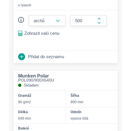
v rysech
form.decrease-amount
form.increase-a
Zobrazit vaši cenu
Přidat do seznamu
Munken Polar
POL090/900X640U
Skladem
Gramáž
Šířka
90 g/m2
900 mm
Délka
Odstín
640 mm
vysoce bílá
Balení