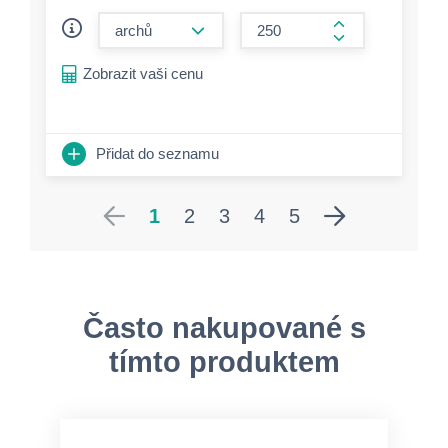
form.decrease-amount
form.increase-a
Zobrazit vaši cenu
Přidat do seznamu
1
2
3
4
5
Často nakupované s
tímto produktem