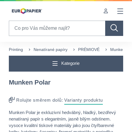
Table Of Content
Často nakupované s tímto produktem
sr.skip-to.main-content
sr.skip-to.table-of-contents
sr.skip-to.main-navigation
Search
Printing
Nenatírané papíry
PRÉMIOVÉ
Munken Pol
Kategorie
Munken Polar
Rolujte směrem dolů:
Varianty produktu
Munken Polar je exkluzivní hedvábný, hladký, bezdřevý
nenatíraný papír s elegantním, jasně bílým odstínem.
vysoce kvalitní tiskové materiály jako jsou čtyřbarevné
knihy, katalogy, časopisy, firemní materiály a periodika.