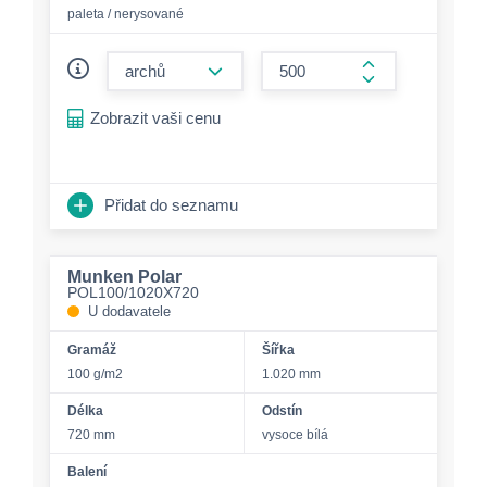
paleta / nerysované
form.decrease-amount
form.increase-a
Zobrazit vaši cenu
Přidat do seznamu
Munken Polar
POL100/1020X720
U dodavatele
Gramáž
Šířka
100 g/m2
1.020 mm
Délka
Odstín
720 mm
vysoce bílá
Balení