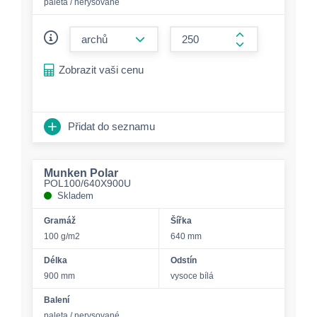
paleta / nerysované
form.decrease-amount
form.increase-a
Zobrazit vaši cenu
Přidat do seznamu
Munken Polar
POL100/640X900U
Skladem
Gramáž
Šířka
100 g/m2
640 mm
Délka
Odstín
900 mm
vysoce bílá
Balení
paleta / nerysované