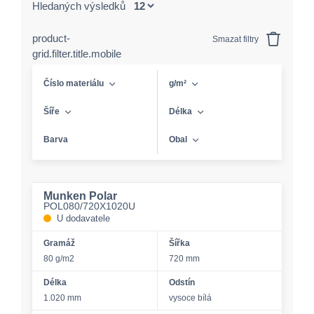
Hledaných výsledků
product-
Smazat filtry
grid.filter.title.mobile
Číslo materiálu
g/m²
Šíře
Délka
Barva
Obal
Munken Polar
POL080/720X1020U
U dodavatele
Gramáž
Šířka
80 g/m2
720 mm
Délka
Odstín
1.020 mm
vysoce bílá