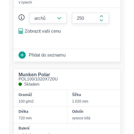
v rysech
form.decrease-amount
form.increase-a
Zobrazit vaši cenu
Přidat do seznamu
Munken Polar
POL100/1020X720U
Skladem
Gramáž
Šířka
100 g/m2
1.020 mm
Délka
Odstín
720 mm
vysoce bílá
Balení