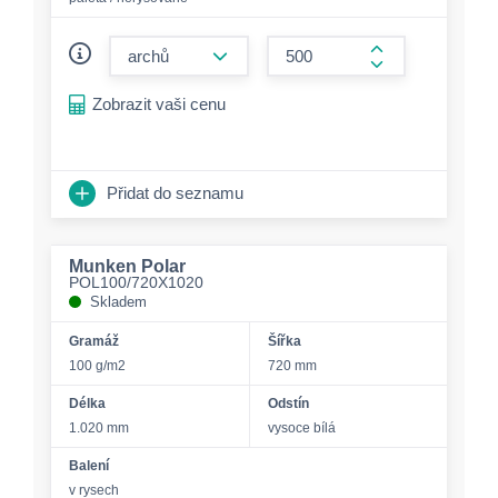
form.decrease-amount
form.increase-a
Zobrazit vaši cenu
Přidat do seznamu
Munken Polar
POL100/720X1020
Skladem
Gramáž
Šířka
100 g/m2
720 mm
Délka
Odstín
1.020 mm
vysoce bílá
Balení
v rysech