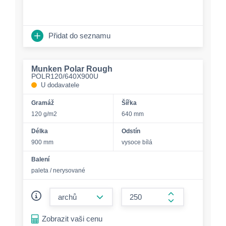
Přidat do seznamu
Munken Polar Rough
POLR120/640X900U
U dodavatele
Gramáž
Šířka
120 g/m2
640 mm
Délka
Odstín
900 mm
vysoce bílá
Balení
paleta / nerysované
form.decrease-amount
form.increase-a
Zobrazit vaši cenu