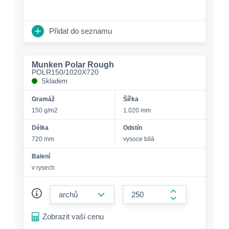
Přidat do seznamu
Munken Polar Rough
POLR150/1020X720
Skladem
Gramáž
Šířka
150 g/m2
1.020 mm
Délka
Odstín
720 mm
vysoce bílá
Balení
v rysech
form.decrease-amount
form.increase-a
Zobrazit vaši cenu