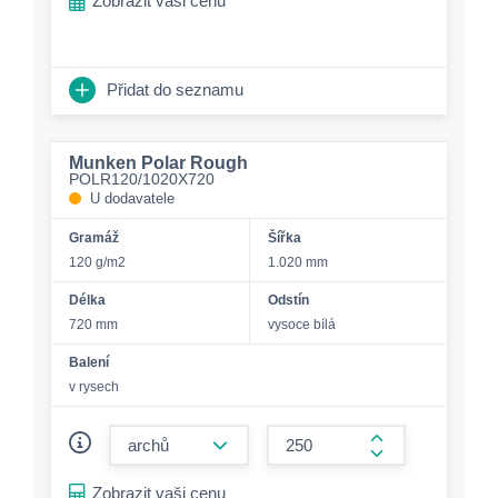
Zobrazit vaši cenu
Přidat do seznamu
Munken Polar Rough
POLR120/1020X720
U dodavatele
Gramáž
Šířka
120 g/m2
1.020 mm
Délka
Odstín
720 mm
vysoce bílá
Balení
v rysech
form.decrease-amount
form.increase-a
Zobrazit vaši cenu