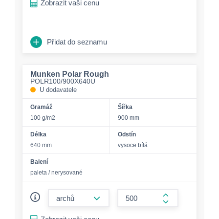
Zobrazit vaši cenu
Přidat do seznamu
Munken Polar Rough
POLR100/900X640U
U dodavatele
Gramáž
Šířka
100 g/m2
900 mm
Délka
Odstín
640 mm
vysoce bílá
Balení
paleta / nerysované
form.decrease-amount
form.increase-a