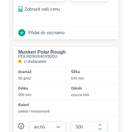
form.increase-a
Zobrazit vaši cenu
Přidat do seznamu
Munken Polar Rough
POLR090/640X900U
U dodavatele
Gramáž
Šířka
90 g/m2
640 mm
Délka
Odstín
900 mm
vysoce bílá
Balení
paleta / nerysované
form.decrease-amount
form.increase-a