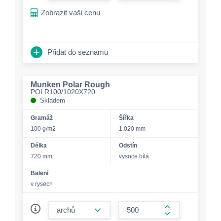
Zobrazit vaši cenu
Přidat do seznamu
Munken Polar Rough
POLR100/1020X720
Skladem
Gramáž
Šířka
100 g/m2
1.020 mm
Délka
Odstín
720 mm
vysoce bílá
Balení
v rysech
form.decrease-amount
form.increase-a