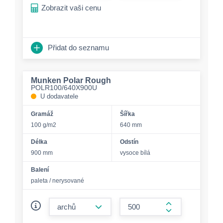
Zobrazit vaši cenu
Přidat do seznamu
Munken Polar Rough
POLR100/640X900U
U dodavatele
Gramáž
Šířka
100 g/m2
640 mm
Délka
Odstín
900 mm
vysoce bílá
Balení
paleta / nerysované
form.decrease-amount
form.increase-a