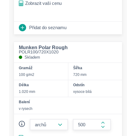
Zobrazit vaši cenu
Přidat do seznamu
Munken Polar Rough
POLR100/720X1020
Skladem
Gramáž
Šířka
100 g/m2
720 mm
Délka
Odstín
1.020 mm
vysoce bílá
Balení
v rysech
form.decrease-amount
form.increase-a