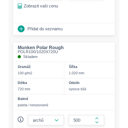
Zobrazit vaši cenu
Přidat do seznamu
Munken Polar Rough
POLR100/1020X720U
Skladem
Gramáž
Šířka
100 g/m2
1.020 mm
Délka
Odstín
720 mm
vysoce bílá
Balení
paleta / nerysované
form.decrease-amount
form.increase-a