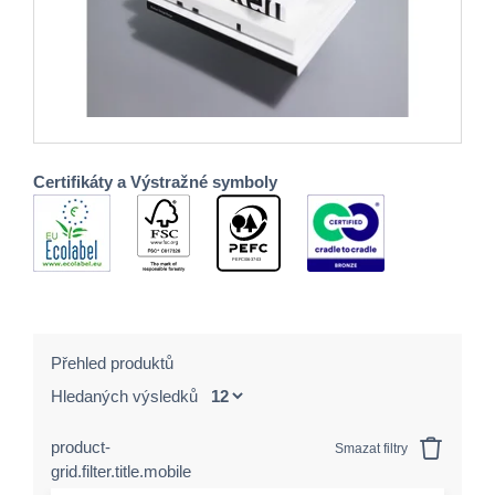
Certifikáty a Výstražné symboly
Přehled produktů
Hledaných výsledků
product-
Smazat filtry
grid.filter.title.mobile