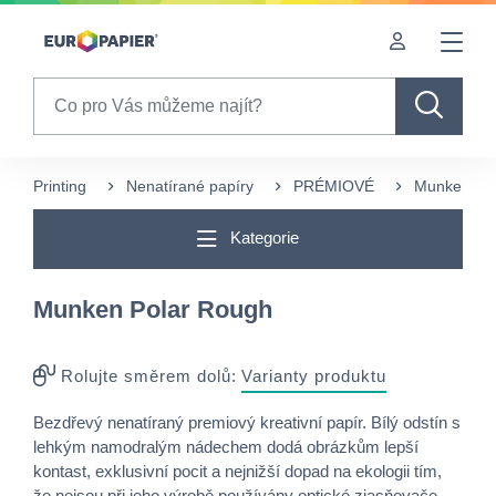
Table Of Content
sr.skip-to.main-content
sr.skip-to.table-of-contents
sr.skip-to.main-navigation
Search
Printing
Nenatírané papíry
PRÉMIOVÉ
Munken Po
Kategorie
Munken Polar Rough
Rolujte směrem dolů:
Varianty produktu
Bezdřevý nenatíraný premiový kreativní papír. Bílý odstín s
lehkým namodralým nádechem dodá obrázkům lepší
kontast, exklusivní pocit a nejnižší dopad na ekologii tím,
že nejsou při jeho výrobě používány optické zjasňovače