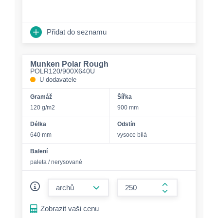
Přidat do seznamu
Munken Polar Rough
POLR120/900X640U
U dodavatele
Gramáž
Šířka
120 g/m2
900 mm
Délka
Odstín
640 mm
vysoce bílá
Balení
paleta / nerysované
form.decrease-amount
form.increase-a
Zobrazit vaši cenu