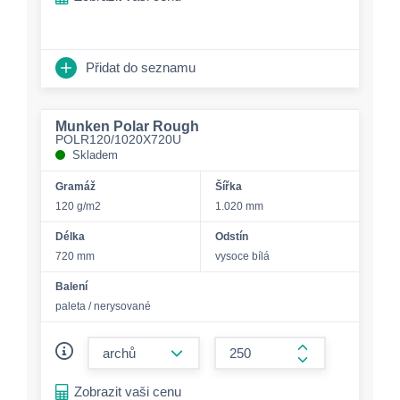
Přidat do seznamu
Munken Polar Rough
POLR120/1020X720U
Skladem
Gramáž
Šířka
120 g/m2
1.020 mm
Délka
Odstín
720 mm
vysoce bílá
Balení
paleta / nerysované
form.decrease-amount
form.increase-a
Zobrazit vaši cenu