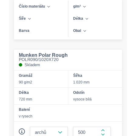
Číslo materiálu
g/m²
Šíře
Délka
Barva
Obal
Munken Polar Rough
POLR090/1020X720
Skladem
Gramáž
Šířka
90 g/m2
1.020 mm
Délka
Odstín
720 mm
vysoce bílá
Balení
v rysech
form.decrease-amount