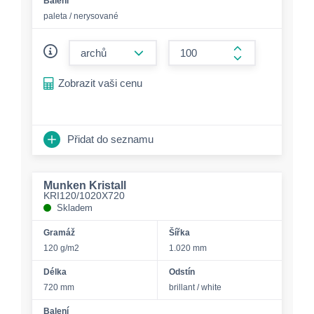
Balení
paleta / nerysované
form.decrease-amount
form.increase-a
Zobrazit vaši cenu
Přidat do seznamu
Munken Kristall
KRI120/1020X720
Skladem
Gramáž
Šířka
120 g/m2
1.020 mm
Délka
Odstín
720 mm
brillant / white
Balení