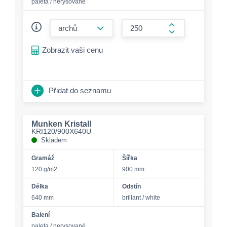
paleta / nerysované
form.decrease-amount
form.increase-a
Zobrazit vaši cenu
Přidat do seznamu
Munken Kristall
KRI120/900X640U
Skladem
Gramáž
Šířka
120 g/m2
900 mm
Délka
Odstín
640 mm
brillant / white
Balení
paleta / nerysované