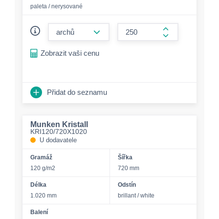
paleta / nerysované
form.decrease-amount
form.increase-a
Zobrazit vaši cenu
Přidat do seznamu
Munken Kristall
KRI120/720X1020
U dodavatele
Gramáž
Šířka
120 g/m2
720 mm
Délka
Odstín
1.020 mm
brillant / white
Balení