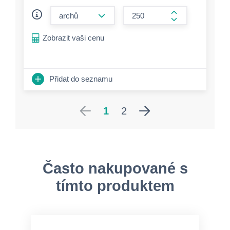
form.decrease-amount
form.increase-a
Zobrazit vaši cenu
Přidat do seznamu
1
2
Často nakupované s
tímto produktem