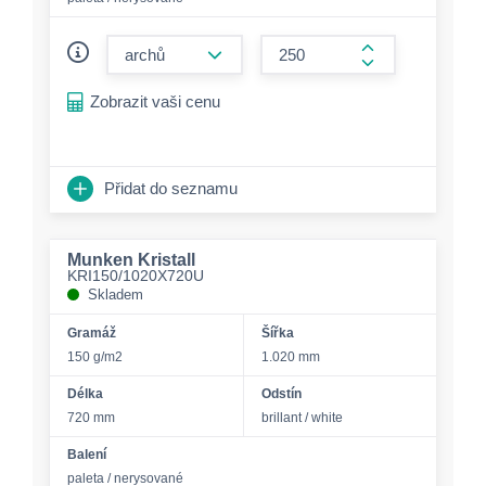
form.decrease-amount
form.increase-a
Zobrazit vaši cenu
Přidat do seznamu
Munken Kristall
KRI150/1020X720U
Skladem
Gramáž
Šířka
150 g/m2
1.020 mm
Délka
Odstín
720 mm
brillant / white
Balení
paleta / nerysované