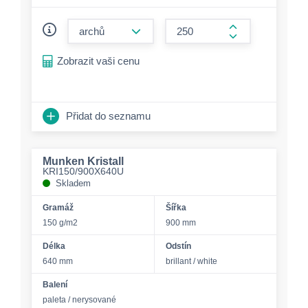
form.decrease-amount
form.increase-a
Zobrazit vaši cenu
Přidat do seznamu
Munken Kristall
KRI150/900X640U
Skladem
Gramáž
Šířka
150 g/m2
900 mm
Délka
Odstín
640 mm
brillant / white
Balení
paleta / nerysované