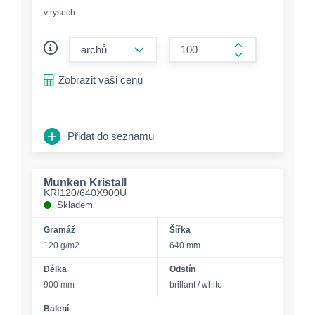
v rysech
form.decrease-amount
form.increase-a
Zobrazit vaši cenu
Přidat do seznamu
Munken Kristall
KRI120/640X900U
Skladem
Gramáž
Šířka
120 g/m2
640 mm
Délka
Odstín
900 mm
brillant / white
Balení