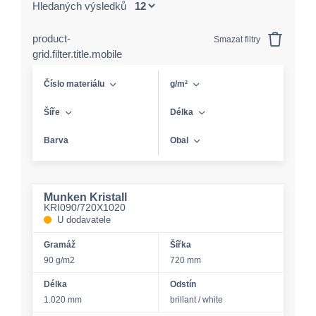
Hledaných výsledků
product-
Smazat filtry
grid.filter.title.mobile
Číslo materiálu
g/m²
Šíře
Délka
Barva
Obal
Munken Kristall
KRI090/720X1020
U dodavatele
Gramáž
Šířka
90 g/m2
720 mm
Délka
Odstín
1.020 mm
brillant / white