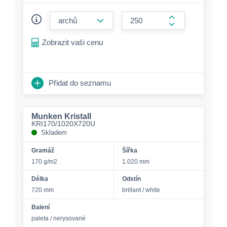
form.decrease-amount
form.increase-a
Zobrazit vaši cenu
Přidat do seznamu
Munken Kristall
KRI170/1020X720U
Skladem
Gramáž
Šířka
170 g/m2
1.020 mm
Délka
Odstín
720 mm
brillant / white
Balení
paleta / nerysované