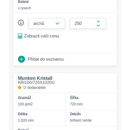
Balení
v rysech
form.decrease-amount
form.increase-a
Zobrazit vaši cenu
Přidat do seznamu
Munken Kristall
KRI100/720X1020U
U dodavatele
Gramáž
Šířka
100 g/m2
720 mm
Délka
Odstín
1.020 mm
brillant / white