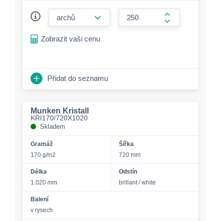
form.decrease-amount
form.increase-a
Zobrazit vaši cenu
Přidat do seznamu
Munken Kristall
KRI170/720X1020
Skladem
Gramáž
Šířka
170 g/m2
720 mm
Délka
Odstín
1.020 mm
brillant / white
Balení
v rysech