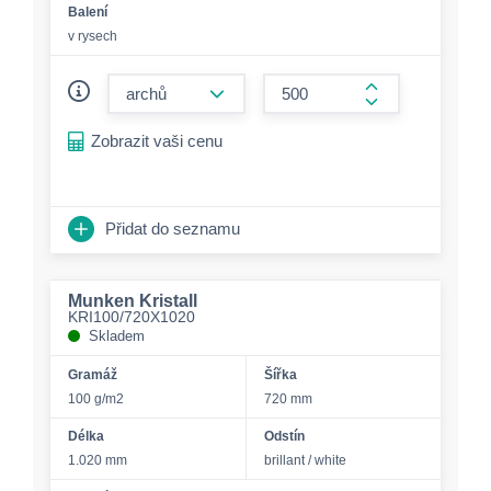
Balení
v rysech
form.decrease-amount
form.increase-a
Zobrazit vaši cenu
Přidat do seznamu
Munken Kristall
KRI100/720X1020
Skladem
Gramáž
Šířka
100 g/m2
720 mm
Délka
Odstín
1.020 mm
brillant / white