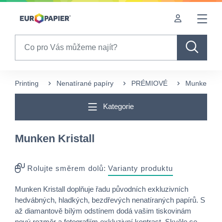
Table Of Content
Často nakupované s tímto produktem
sr.skip-to.main-content
sr.skip-to.table-of-contents
sr.skip-to.main-navigation
Search
Printing
Nenatírané papíry
PRÉMIOVÉ
Munken Kris
Kategorie
Munken Kristall
Rolujte směrem dolů:
Varianty produktu
Munken Kristall doplňuje řadu původních exkluzivních
hedvábných, hladkých, bezdřevých nenatíraných papírů. S
až diamantově bílým odstínem dodá vašim tiskovinám
nový rozměr a fotografiím exkluzivní kontrast. Skvěle se