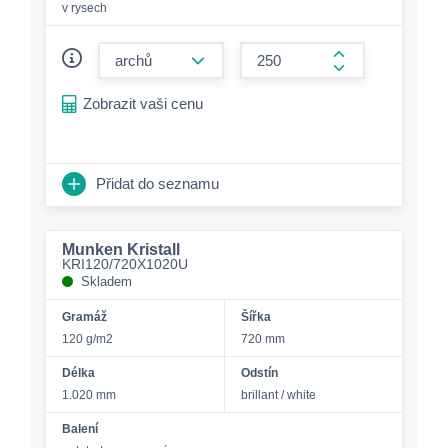
v rysech
form.decrease-amount
form.increase-a
Zobrazit vaši cenu
Přidat do seznamu
Munken Kristall
KRI120/720X1020U
Skladem
Gramáž
Šířka
120 g/m2
720 mm
Délka
Odstín
1.020 mm
brillant / white
Balení