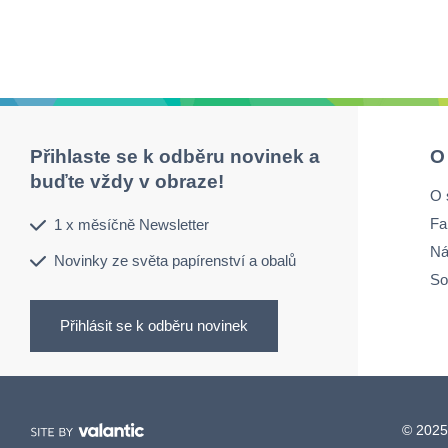
Přihlaste se k odběru novinek a
O
buďte vždy v obraze!
O 
Fa
1 x měsíčně Newsletter
Ná
Novinky ze světa papírenství a obalů
So
Přihlásit se k odběru novinek
© 2025