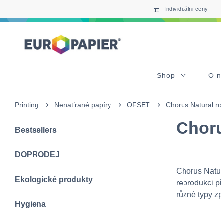
Table Of Content
sr.skip-to.main-content
sr.skip-to.table-of-contents
sr.skip-to.main-navigation
Individuálni ceny
Shop
O 
Printing
Nenatírané papíry
OFSET
Chorus Natural ro
Choru
Bestsellers
DOPRODEJ
Chorus Natur
Ekologické produkty
reprodukci p
různé typy zp
Hygiena