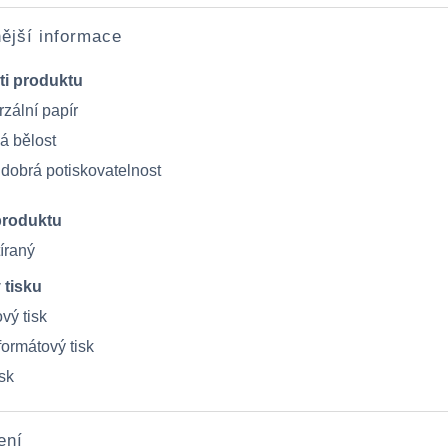
ější informace
ti produktu
zální papír
á bělost
 dobrá potiskovatelnost
produktu
íraný
 tisku
vý tisk
formátový tisk
sk
ení