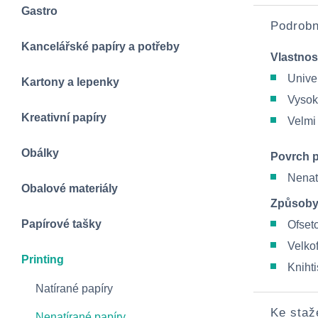
Gastro
Podrobn
Kancelářské papíry a potřeby
Vlastnos
Univer
Kartony a lepenky
Vysok
Kreativní papíry
Velmi
Obálky
Povrch 
Nenat
Obalové materiály
Způsoby
Papírové tašky
Ofseto
Velko
Printing
Knihti
Natírané papíry
Ke staž
Nenatírané papíry