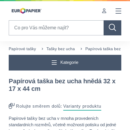
Table Of Content
sr.skip-to.main-content
sr.skip-to.table-of-contents
sr.skip-to.main-navigation
Search
Papírové tašky
Tašky bez ucha
Papírová taška bez uch
Kategorie
Papírová taška bez ucha hnědá 32 x
17 x 44 cm
Rolujte směrem dolů:
Varianty produktu
Papírové tašky bez ucha v mnoha provedeních
standardních rozměrů, včetně možnosti potisku od jedné