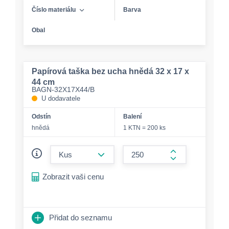
Číslo materiálu
Barva
Obal
Papírová taška bez ucha hnědá 32 x 17 x
44 cm
BAGN-32X17X44/B
U dodavatele
Odstín
Balení
hnědá
1 KTN = 200 ks
form.decrease-amount
form.increase-a
Zobrazit vaši cenu
Přidat do seznamu