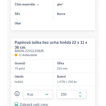
Číslo materiálu
g/m²
Šíře
Barva
Obal
Papírová taška bez ucha hnědá 22 x 11 x
36 cm
BAGN-22X11X36/B
U dodavatele
Gramáž
Šířka
70 g/m2
220 mm
Odstín
Balení
hnědá
1 KTN = 250 ks
form.decrease-amount
form.increase-a
Zobrazit vaši cenu