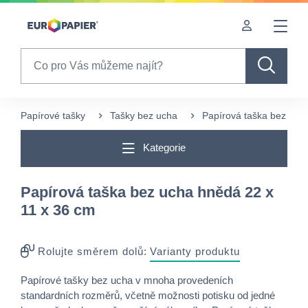
Table Of Content
sr.skip-to.main-content
sr.skip-to.table-of-contents
sr.skip-to.main-navigation
Search
Papírové tašky
Tašky bez ucha
Papírová taška bez uch
Kategorie
Papírová taška bez ucha hnědá 22 x
11 x 36 cm
Rolujte směrem dolů:
Varianty produktu
Papírové tašky bez ucha v mnoha provedeních
standardních rozměrů, včetně možnosti potisku od jedné