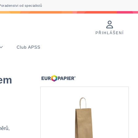
Poradenstvi od specialistů
PŘIHLÁŠENÍ
Club APSS
hem
měrů,