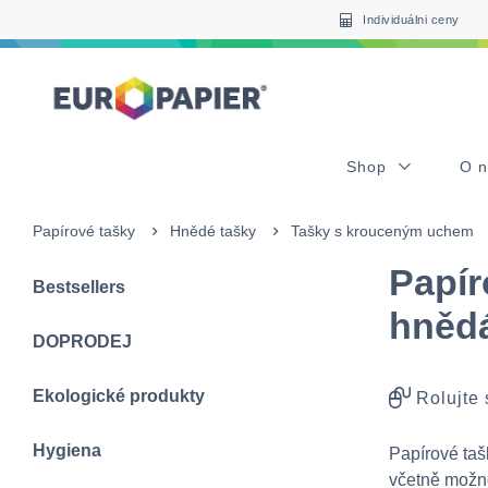
Table Of Content
sr.skip-to.main-content
sr.skip-to.table-of-contents
sr.skip-to.main-navigation
Individuálni ceny
Shop
O 
Papírové tašky
Hnědé tašky
Tašky s krouceným uchem
Papír
Bestsellers
hnědá
DOPRODEJ
Ekologické produkty
Rolujte
Hygiena
Papírové ta
včetně možno