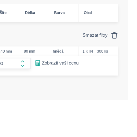
Šíře
Délka
Barva
Obal
Smazat filtry
140 mm
80 mm
hnědá
1 KTN = 300 ks
ease-amount
Zobrazit vaši cenu
form.increase-amount