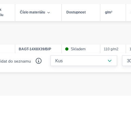
k
Číslo materiálu
Dostupnost
g/m²
lu
Skladem
BAGT-14X8X39/B/P
110 g/m2
form.decr
řidat do seznamu