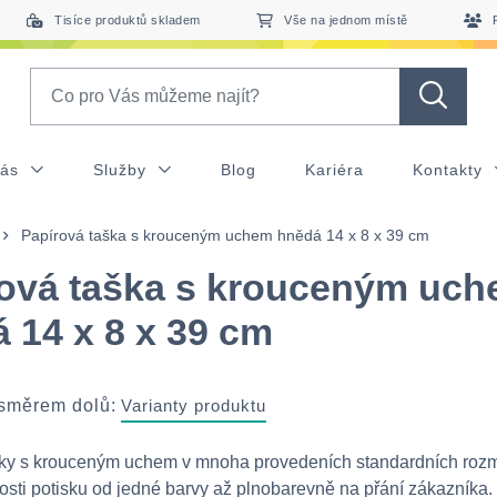
Tisíce produktů skladem
Vše na jednom místě
Search
nás
Služby
Blog
Kariéra
Kontakty
Papírová taška s krouceným uchem hnědá 14 x 8 x 39 cm
ová taška s krouceným uc
 14 x 8 x 39 cm
 směrem dolů:
Varianty produktu
šky s krouceným uchem v mnoha provedeních standardních roz
sti potisku od jedné barvy až plnobarevně na přání zákazníka.