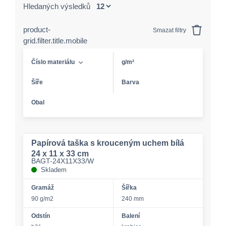
Hledaných výsledků
product-
Smazat filtry
grid.filter.title.mobile
Číslo materiálu
g/m²
Šíře
Barva
Obal
Papírová taška s krouceným uchem bílá
24 x 11 x 33 cm
BAGT-24X11X33/W
Skladem
Gramáž
Šířka
90 g/m2
240 mm
Odstín
Balení