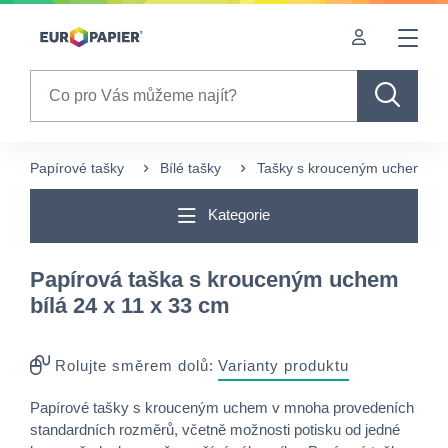
Table Of Content
sr.skip-to.main-content
sr.skip-to.table-of-contents
sr.skip-to.main-navigation
Search
Papírové tašky
Bílé tašky
Tašky s krouceným uchem
Kategorie
Papírová taška s krouceným uchem
bílá 24 x 11 x 33 cm
Rolujte směrem dolů:
Varianty produktu
Papírové tašky s krouceným uchem v mnoha provedeních
standardních rozměrů, včetně možnosti potisku od jedné