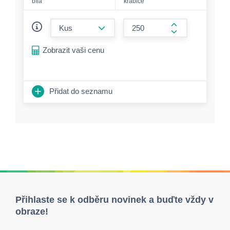
bílá
krabice
form.decrease-amount
form.increase-a
Zobrazit vaši cenu
Přidat do seznamu
Přihlaste se k odběru novinek a buďte vždy v
obraze!