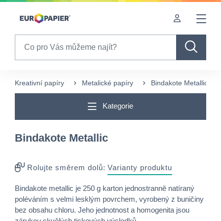
Table Of Content
sr.skip-to.main-content
sr.skip-to.table-of-contents
sr.skip-to.main-navigation
Search
Kreativní papíry
Metalické papíry
Bindakote Metallic
Kategorie
Bindakote Metallic
Rolujte směrem dolů:
Varianty produktu
Bindakote metallic je 250 g karton jednostranně natíraný
poléváním s velmi lesklým povrchem, vyrobený z buničiny
bez obsahu chloru. Jeho jednotnost a homogenita jsou
zárukou skvělých tiskových výsledků.