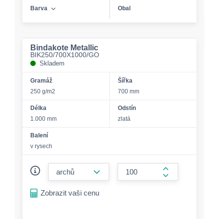
Barva
Obal
Bindakote Metallic
BIK250/700X1000/GO
Skladem
Gramáž
Šířka
250 g/m2
700 mm
Délka
Odstín
1.000 mm
zlatá
Balení
v rysech
form.decrease-amount
form.increase-a
Zobrazit vaši cenu