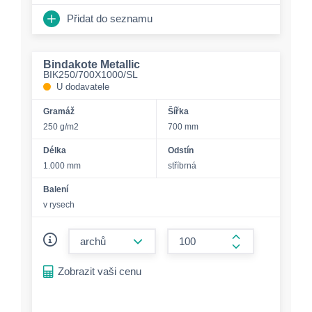
Přidat do seznamu
Bindakote Metallic
BIK250/700X1000/SL
U dodavatele
Gramáž
Šířka
250 g/m2
700 mm
Délka
Odstín
1.000 mm
stříbrná
Balení
v rysech
form.decrease-amount
form.increase-a
Zobrazit vaši cenu