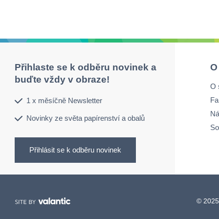
Přihlaste se k odběru novinek a
O
buďte vždy v obraze!
O 
Fa
1 x měsíčně Newsletter
Ná
Novinky ze světa papírenství a obalů
So
Přihlásit se k odběru novinek
© 2025