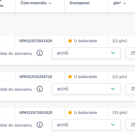
k
Číslo materiálu
Dostupnost
g/m²
lu
U dodavatele
GPKI115/720X1020
115 g/m2
form.decr
řidat do seznamu
U dodavatele
GPKI115/1020X720
115 g/m2
form.decr
řidat do seznamu
U dodavatele
GPKI135/720X1020
135 g/m2
form.decr
řidat do seznamu