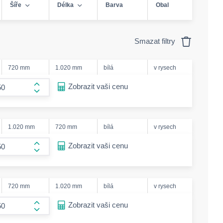
Šíře
Délka
Barva
Obal
Smazat filtry
720 mm
1.020 mm
bílá
v rysech
ease-amount
Zobrazit vaši cenu
form.increase-amount
1.020 mm
720 mm
bílá
v rysech
ease-amount
Zobrazit vaši cenu
form.increase-amount
720 mm
1.020 mm
bílá
v rysech
ease-amount
Zobrazit vaši cenu
form.increase-amount