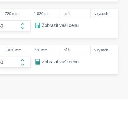
720 mm
1.020 mm
bílá
v rysech
ease-amount
Zobrazit vaši cenu
form.increase-amount
1.020 mm
720 mm
bílá
v rysech
ease-amount
Zobrazit vaši cenu
form.increase-amount