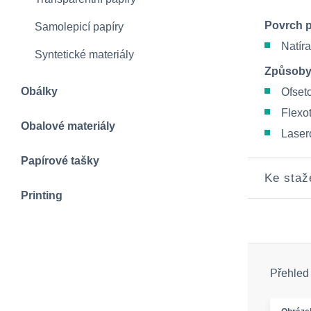
Povrch 
Samolepicí papíry
Natíra
Syntetické materiály
Způsoby
Obálky
Ofseto
Flexot
Obalové materiály
Lasero
Papírové tašky
Ke staž
Printing
Přehled