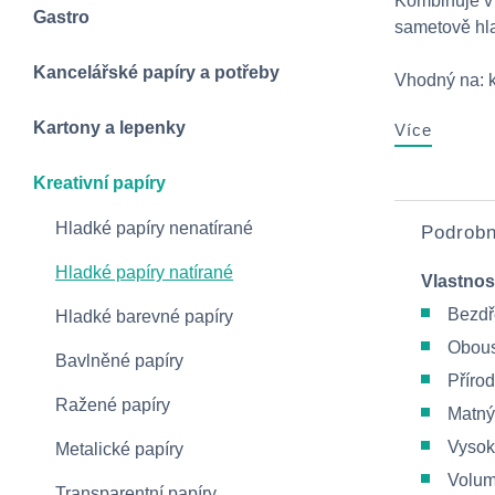
Kombinuje v 
Gastro
sametově hl
Kancelářské papíry a potřeby
Vhodný na: kn
Kartony a lepenky
Více
Kreativní papíry
Hladké papíry nenatírané
Podrobn
Hladké papíry natírané
Vlastnos
Bezdř
Hladké barevné papíry
Obous
Bavlněné papíry
Přírod
Ražené papíry
Matný
Vysok
Metalické papíry
Volum
Transparentní papíry