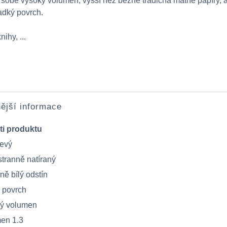
sobě vysoký volumen, vyšší než běžné tradičná matné papíry, 
adký povrch.
ihy, ...
ější informace
ti produktu
evý
tranně natíraný
ně bílý odstín
 povrch
ý volumen
en 1.3