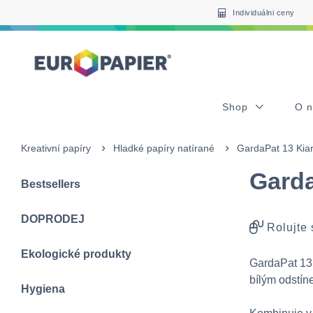
Table Of Content
sr.skip-to.main-content
sr.skip-to.table-of-contents
sr.skip-to.main-navigation
Individuálni ceny
Shop
O 
Kreativní papíry
Hladké papíry natírané
GardaPat 13 Kia
Garda
Bestsellers
DOPRODEJ
Rolujte
Ekologické produkty
GardaPat 13 
bílým odstí
Hygiena