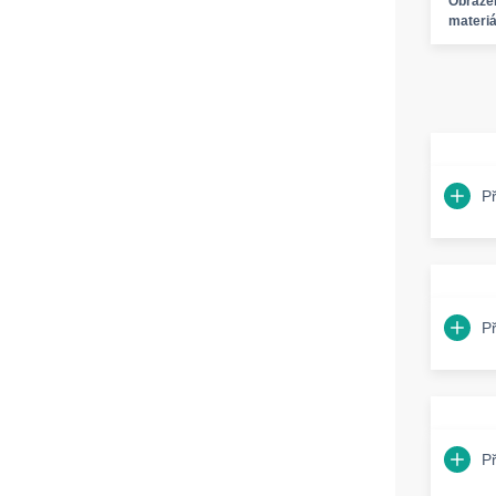
Obráze
materiá
P
P
P