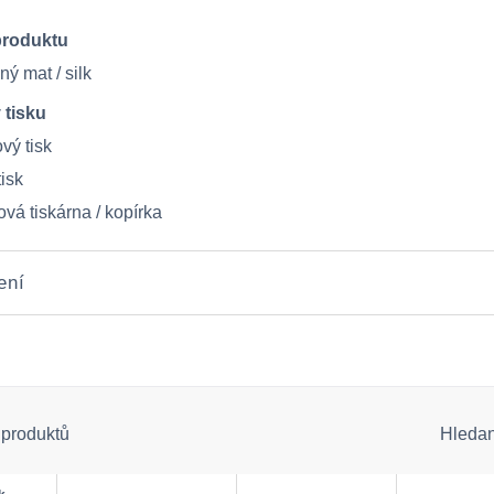
produktu
ný mat / silk
 tisku
vý tisk
isk
vá tiskárna / kopírka
ení
 produktů
Hleda