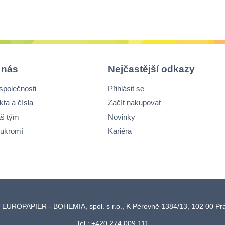
 nás
Nejčastější odkazy
společnosti
Přihlásit se
kta a čísla
Začít nakupovat
š tým
Novinky
ukromí
Kariéra
 EUROPAPIER - BOHEMIA, spol. s r.o., K Pérovně 1384/13, 102 00 P
Tel.: +420 274 009 111