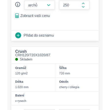
form.decrease-amount
form.increase-a
Zobrazit vaši cenu
Přidat do seznamu
Crush
CRH120/720X1020/87
Skladem
Gramáž
Šířka
120 g/m2
720 mm
Délka
Odstín
1.020 mm
cherry / ciliegia
Balení
v rysech