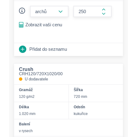
form.decrease-amount
form.increase-a
Zobrazit vaši cenu
Přidat do seznamu
Crush
CRH120/720X1020/00
U dodavatele
Gramáž
Šířka
120 g/m2
720 mm
Délka
Odstín
1.020 mm
kukuřice
Balení
v rysech