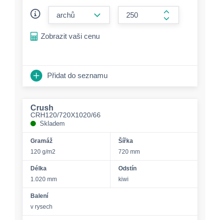
form.decrease-amount
form.increase-a
Zobrazit vaši cenu
Přidat do seznamu
Crush
CRH120/720X1020/66
Skladem
Gramáž
Šířka
120 g/m2
720 mm
Délka
Odstín
1.020 mm
kiwi
Balení
v rysech