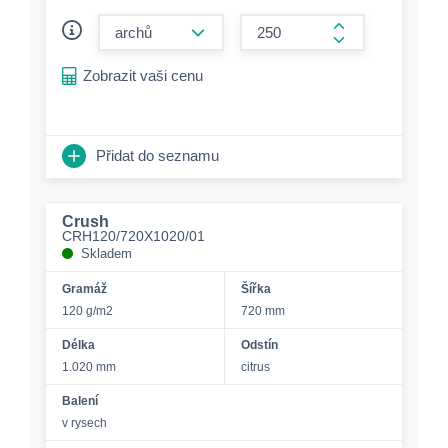
form.decrease-amount
form.increase-a
Zobrazit vaši cenu
Přidat do seznamu
Crush
CRH120/720X1020/01
Skladem
Gramáž
Šířka
120 g/m2
720 mm
Délka
Odstín
1.020 mm
citrus
Balení
v rysech