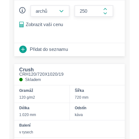
form.decrease-amount
form.increase-a
Zobrazit vaši cenu
Přidat do seznamu
Crush
CRH120/720X1020/19
Skladem
Gramáž
Šířka
120 g/m2
720 mm
Délka
Odstín
1.020 mm
káva
Balení
v rysech