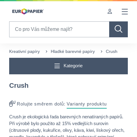
Table Of Content
sr.skip-to.main-content
sr.skip-to.table-of-contents
sr.skip-to.main-navigation
Search
Kreativní papíry
Hladké barevné papíry
Crush
Kategorie
Crush
Rolujte směrem dolů:
Varianty produktu
Crush je ekologická řada barevných nenatíraných papírů.
Při výrobě bylo použito až 15% vedlejších surovin
(citrusové plody, kukuřice, olivy, káva, kiwi, lískový ořech,
mandle, levandule a třešně), které nahrazují primární