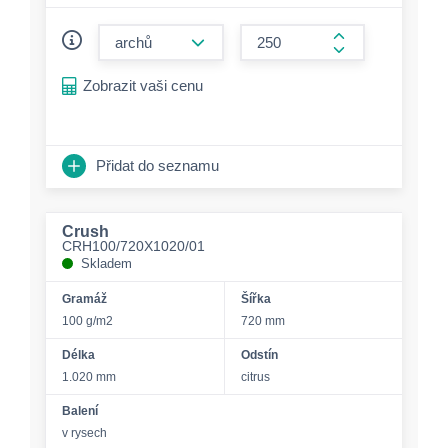
form.decrease-amount
form.increase-a
Zobrazit vaši cenu
Přidat do seznamu
Crush
CRH100/720X1020/01
Skladem
Gramáž
Šířka
100 g/m2
720 mm
Délka
Odstín
1.020 mm
citrus
Balení
v rysech