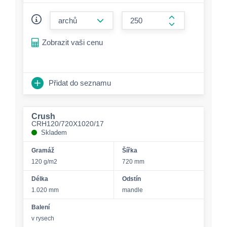
form.decrease-amount
form.increase-a
Zobrazit vaši cenu
Přidat do seznamu
Crush
CRH120/720X1020/17
Skladem
Gramáž
Šířka
120 g/m2
720 mm
Délka
Odstín
1.020 mm
mandle
Balení
v rysech