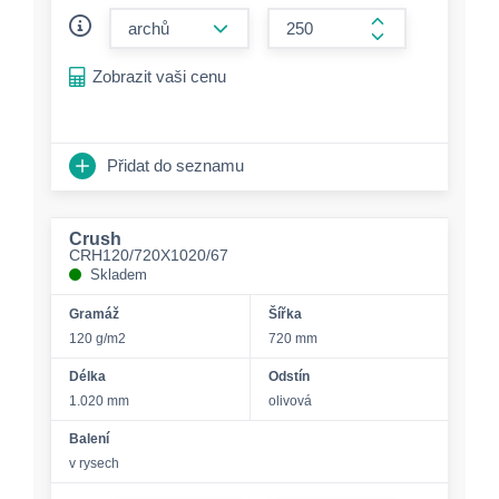
form.decrease-amount
form.increase-a
Zobrazit vaši cenu
Přidat do seznamu
Crush
CRH120/720X1020/67
Skladem
Gramáž
Šířka
120 g/m2
720 mm
Délka
Odstín
1.020 mm
olivová
Balení
v rysech