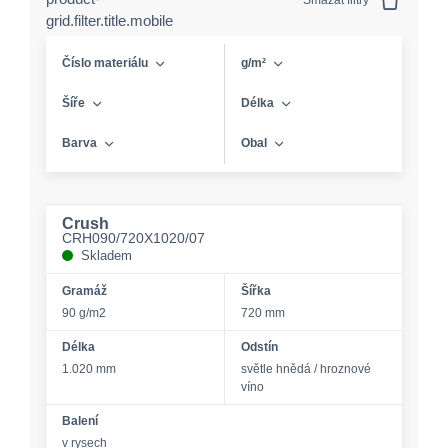
Smazat filtry
grid.filter.title.mobile
Číslo materiálu
g/m²
Šíře
Délka
Barva
Obal
Crush
CRH090/720X1020/07
Skladem
Gramáž
Šířka
90 g/m2
720 mm
Délka
Odstín
1.020 mm
světle hnědá / hroznové
víno
Balení
v rysech