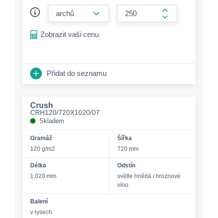
form.decrease-amount
form.increase-a
Zobrazit vaši cenu
Přidat do seznamu
Crush
CRH120/720X1020/07
Skladem
Gramáž
Šířka
120 g/m2
720 mm
Délka
Odstín
1.020 mm
světle hnědá / hroznové
víno
Balení
v rysech