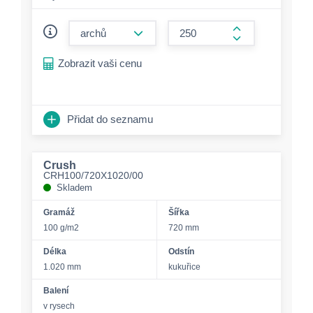
form.decrease-amount
form.increase-a
Zobrazit vaši cenu
Přidat do seznamu
Crush
CRH100/720X1020/00
Skladem
Gramáž
Šířka
100 g/m2
720 mm
Délka
Odstín
1.020 mm
kukuřice
Balení
v rysech