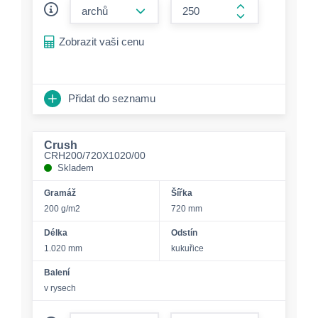
form.decrease-amount
form.increase-a
Zobrazit vaši cenu
Přidat do seznamu
Crush
CRH200/720X1020/00
Skladem
Gramáž
Šířka
200 g/m2
720 mm
Délka
Odstín
1.020 mm
kukuřice
Balení
v rysech
form.decrease-amount