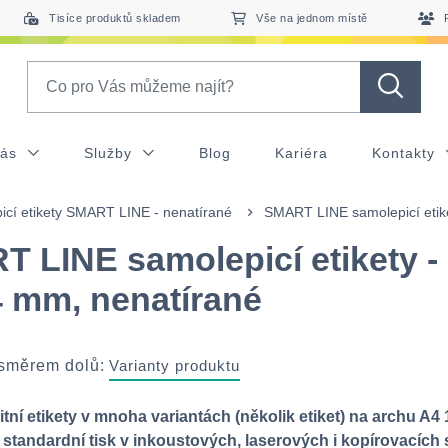
Tisíce produktů skladem
Vše na jednom místě
Search
nás
Služby
Blog
Kariéra
Kontakty
icí etikety SMART LINE - nenatírané
SMART LINE samolepicí etike
 LINE samolepicí etikety -
4 mm, nenatírané
 směrem dolů:
Varianty produktu
tní etikety v mnoha variantách (několik etiket) na archu A4 
standardní tisk v inkoustových, laserových i kopírovacích s