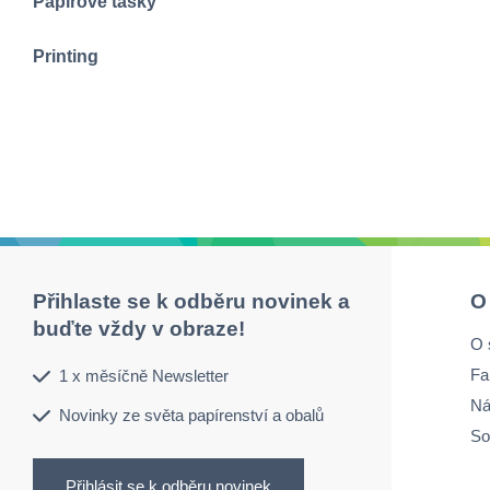
Papírové tašky
Printing
Přihlaste se k odběru novinek a
O
buďte vždy v obraze!
O 
Fa
1 x měsíčně Newsletter
Ná
Novinky ze světa papírenství a obalů
So
Přihlásit se k odběru novinek