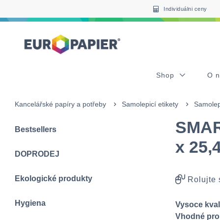
Table Of Content
sr.skip-to.main-content
sr.skip-to.table-of-contents
sr.skip-to.main-navigation
Individuálni ceny
Shop
O 
Kancelářské papíry a potřeby
Samolepicí etikety
Samolep
SMART
Bestsellers
x 25,
DOPRODEJ
Ekologické produkty
Rolujte
Hygiena
Vysoce kvali
Vhodné pro 