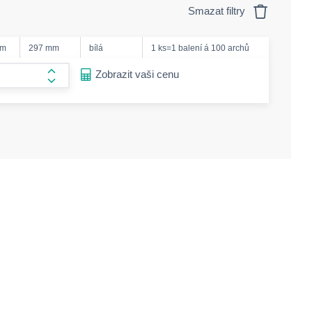
Smazat filtry
mm
297 mm
bílá
1 ks=1 balení á 100 archů
ease-amount
Zobrazit vaši cenu
form.increase-amount