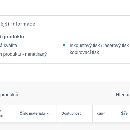
ější informace
ti produktu
á kvalita
Inkoustový tisk / laserový tisk 
kopírovací tisk
h produktu - nenatíraný
 produktů
Hleda
k
Číslo materiálu
Dostupnost
g/m²
Šíře
lu