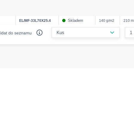
Skladem
EL/MF-33L70X25.4
140 g/m2
210 
form.decr
řidat do seznamu