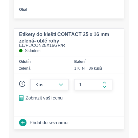
Obal
Etikety do kleští CONTACT 25 x 16 mm
zelená- oblé rohy
EL/PL/CON25X16GR/R
Skladem
Odstín
Balení
zelená
1 KTN = 36 kusů
form.decrease-amount
form.increase-a
Zobrazit vaši cenu
Přidat do seznamu