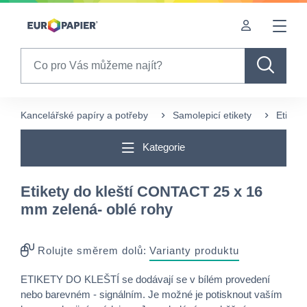
Table Of Content
sr.skip-to.main-content
sr.skip-to.table-of-contents
sr.skip-to.main-navigation
Search
Kancelářské papíry a potřeby
Samolepicí etikety
Etikety
Kategorie
Etikety do kleští CONTACT 25 x 16
mm zelená- oblé rohy
Rolujte směrem dolů:
Varianty produktu
ETIKETY DO KLEŠTÍ se dodávají se v bílém provedení
nebo barevném - signálním. Je možné je potisknout vaším