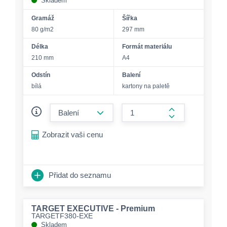
Skladem
Gramáž
Šířka
80 g/m2
297 mm
Délka
Formát materiálu
210 mm
A4
Odstín
Balení
bílá
kartony na paletě
form.decrease-amount
form.increase-a
Zobrazit vaši cenu
Přidat do seznamu
TARGET EXECUTIVE - Premium
TARGETF380-EXE
Skladem