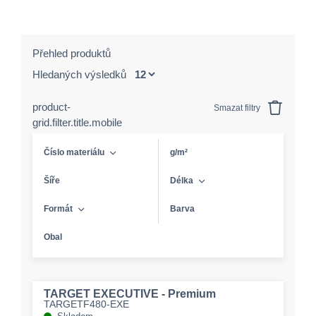
Přehled produktů
Hledaných výsledků
product-
Smazat filtry
grid.filter.title.mobile
Číslo materiálu
g/m²
Šíře
Délka
Formát
Barva
Obal
TARGET EXECUTIVE - Premium
TARGETF480-EXE