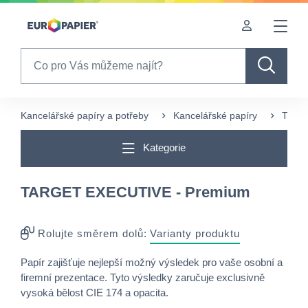
Table Of Content
sr.skip-to.main-content
sr.skip-to.table-of-contents
sr.skip-to.main-navigation
Search
Kancelářské papíry a potřeby
Kancelářské papíry
TARG
Kategorie
TARGET EXECUTIVE - Premium
Rolujte směrem dolů:
Varianty produktu
Papír zajišťuje nejlepší možný výsledek pro vaše osobní a
firemní prezentace. Tyto výsledky zaručuje exclusivně
vysoká bělost CIE 174 a opacita.