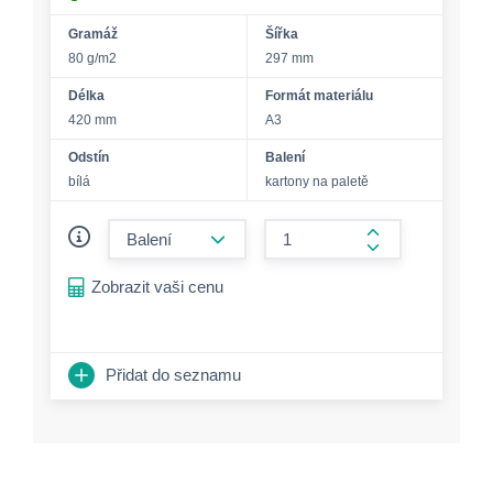
Gramáž
Šířka
80 g/m2
297 mm
Délka
Formát materiálu
420 mm
A3
Odstín
Balení
bílá
kartony na paletě
form.decrease-amount
form.increase-a
Zobrazit vaši cenu
Přidat do seznamu