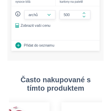
vysoce bílá
kartony na paletě
form.decrease-amount
form.increase-a
Zobrazit vaši cenu
Přidat do seznamu
Často nakupované s
tímto produktem