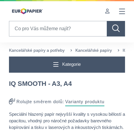
Table Of Content
Často nakupované s tímto produktem
sr.skip-to.main-content
sr.skip-to.table-of-contents
sr.skip-to.main-navigation
Search
Kancelářské papíry a potřeby
Kancelářské papíry
IQ
Kategorie
IQ SMOOTH - A3, A4
Rolujte směrem dolů:
Varianty produktu
Speciální hlazený papír nejvyšší kvality s vysokou bělostí a
opacitou, vhodný pro náročné požadavky barevného
kopírování a tisku v laserových a inkoustových tiskárnách.