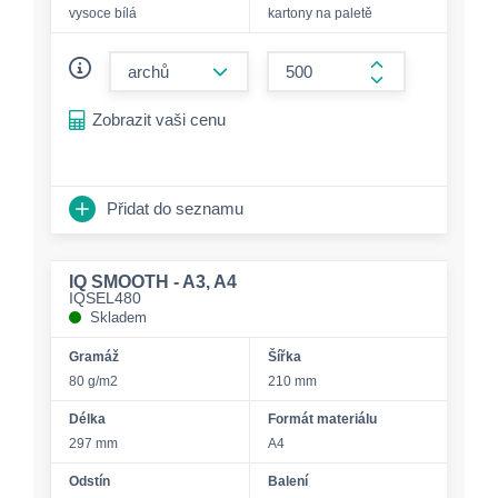
vysoce bílá
kartony na paletě
form.decrease-amount
form.increase-a
Zobrazit vaši cenu
Přidat do seznamu
IQ SMOOTH - A3, A4
IQSEL480
Skladem
Gramáž
Šířka
80 g/m2
210 mm
Délka
Formát materiálu
297 mm
A4
Odstín
Balení