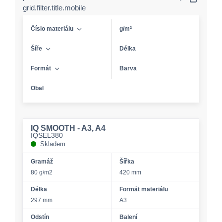
grid.filter.title.mobile
Číslo materiálu
g/m²
Šíře
Délka
Formát
Barva
Obal
IQ SMOOTH - A3, A4
IQSEL380
Skladem
Gramáž
Šířka
80 g/m2
420 mm
Délka
Formát materiálu
297 mm
A3
Odstín
Balení