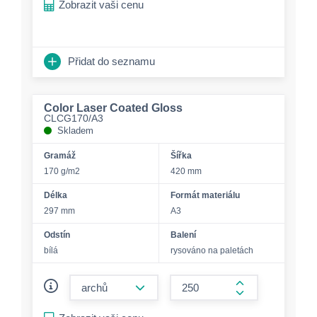
Zobrazit vaši cenu
Přidat do seznamu
Color Laser Coated Gloss
CLCG170/A3
Skladem
Gramáž
Šířka
170 g/m2
420 mm
Délka
Formát materiálu
297 mm
A3
Odstín
Balení
bílá
rysováno na paletách
form.decrease-amount
form.increase-a