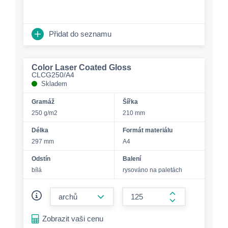
Přidat do seznamu
Color Laser Coated Gloss
CLCG250/A4
Skladem
Gramáž
Šířka
250 g/m2
210 mm
Délka
Formát materiálu
297 mm
A4
Odstín
Balení
bílá
rysováno na paletách
form.decrease-amount
form.increase-a
Zobrazit vaši cenu