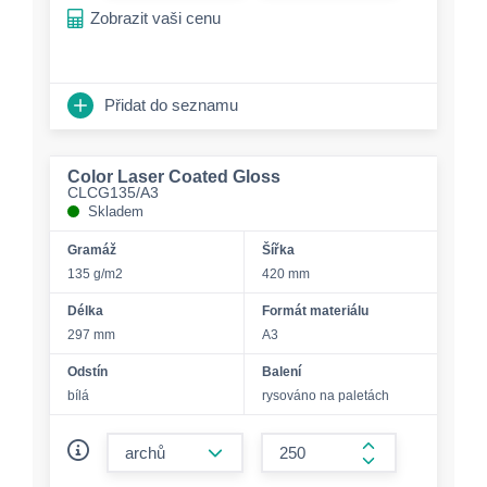
Zobrazit vaši cenu
Přidat do seznamu
Color Laser Coated Gloss
CLCG135/A3
Skladem
Gramáž
Šířka
135 g/m2
420 mm
Délka
Formát materiálu
297 mm
A3
Odstín
Balení
bílá
rysováno na paletách
form.decrease-amount
form.increase-a