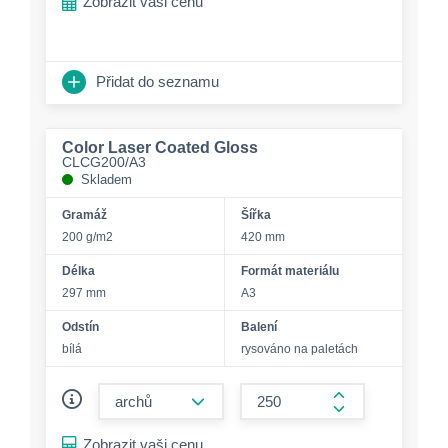
Zobrazit vaši cenu
Přidat do seznamu
Color Laser Coated Gloss
CLCG200/A3
Skladem
Gramáž
Šířka
200 g/m2
420 mm
Délka
Formát materiálu
297 mm
A3
Odstín
Balení
bílá
rysováno na paletách
form.decrease-amount
form.increase-a
Zobrazit vaši cenu