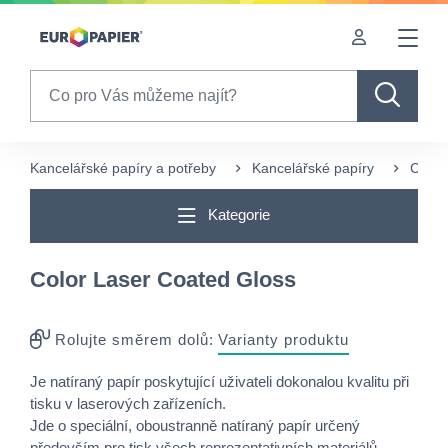
Table Of Content
sr.skip-to.main-content
sr.skip-to.table-of-contents
sr.skip-to.main-navigation
Search
Kancelářské papíry a potřeby
Kancelářské papíry
COL
Kategorie
Color Laser Coated Gloss
Rolujte směrem dolů:
Varianty produktu
Je natíraný papír poskytující uživateli dokonalou kvalitu při
tisku v laserových zařízeních.
Jde o speciální, oboustranně natíraný papír určený
především pro tisk všech reprezentativních materiálů –