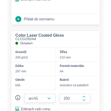
Přidat do seznamu
Color Laser Coated Gloss
CLCG200/A4
Skladem
Gramáž
Šířka
200 g/m2
210 mm
Délka
Formát materiálu
297 mm
A4
Odstín
Balení
bílá
rysováno na paletách
form.decrease-amount
form.increase-a
Zobrazit vaši cenu