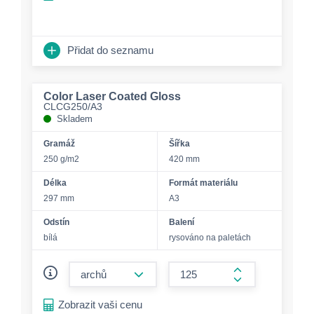
Přidat do seznamu
Color Laser Coated Gloss
CLCG250/A3
Skladem
Gramáž
Šířka
250 g/m2
420 mm
Délka
Formát materiálu
297 mm
A3
Odstín
Balení
bílá
rysováno na paletách
form.decrease-amount
form.increase-a
Zobrazit vaši cenu