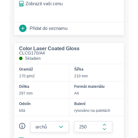
Zobrazit vaši cenu
Přidat do seznamu
Color Laser Coated Gloss
CLCG170/A4
Skladem
Gramáž
Šířka
170 g/m2
210 mm
Délka
Formát materiálu
297 mm
A4
Odstín
Balení
bílá
rysováno na paletách
form.decrease-amount
form.increase-a