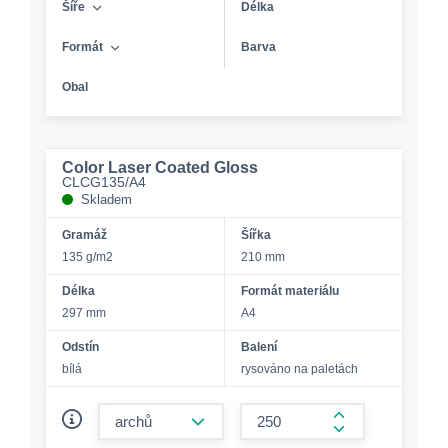
Šíře
Délka
Formát
Barva
Obal
Color Laser Coated Gloss
CLCG135/A4
Skladem
Gramáž
Šířka
135 g/m2
210 mm
Délka
Formát materiálu
297 mm
A4
Odstín
Balení
bílá
rysováno na paletách
form.decrease-amount
form.increase-a