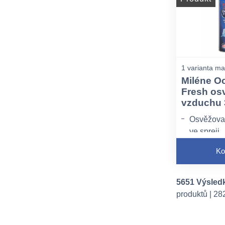
1 varianta ma
Miléne O
Fresh os
vzduchu 
Osvěžova
ve spreji
Ko
5651 Výsledk
produktů | 28