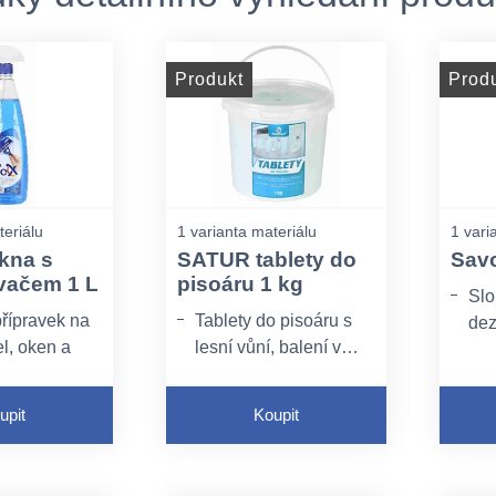
Produkt
Prod
teriálu
1 varianta materiálu
1 vari
kna s
SATUR tablety do
Savo
vačem 1 L
pisoáru 1 kg
Slo
přípravek na
Tablety do pisoáru s
dez
el, oken a
lesní vůní, balení v
náb
modré barvy
kyblíku - cca 40 tablet
a h
í několik
Dez
upit
Koupit
látek
ve 
prašovačem
Dez
řas