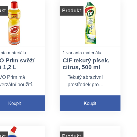
ukt
Produkt
anta materiálu
1 varianta materiálu
 Prim svěží
CIF tekutý písek,
 1,2 L
citrus, 500 ml
VO Prim má
Tekutý abrazivní
verzální použití.
prostředek pro
všechny omyvatelné
určeno k mytí a
plochy zejména v
infekci ploch a
Koupit
Koupit
kuchyni a koupelně.
lah, sanitární
amiky, WC, dřezů,
hyňských potřeb,
ček a kotců pro
ukt
Produkt