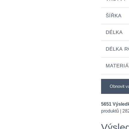
ŠÍŘKA
DÉLKA
DÉLKA R
MATERIÁ
Obnovit v
5651 Výsledk
produktů | 28
Výsled