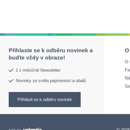
Přihlaste se k odběru novinek a
O
buďte vždy v obraze!
O 
Fa
1 x měsíčně Newsletter
Ná
Novinky ze světa papírenství a obalů
So
Přihlásit se k odběru novinek
© 2025