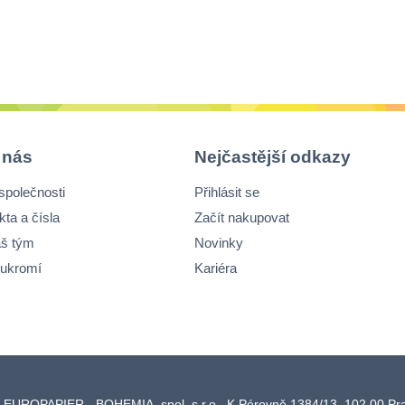
 nás
Nejčastější odkazy
společnosti
Přihlásit se
kta a čísla
Začít nakupovat
š tým
Novinky
ukromí
Kariéra
 EUROPAPIER - BOHEMIA, spol. s r.o., K Pérovně 1384/13, 102 00 P