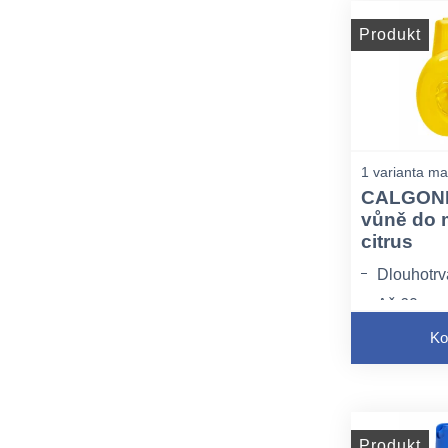
Produkt
1 varianta ma
CALGONI
vůně do 
citrus
Dlouhotrv
Až 60 myc
svěžesti
Ko
Produkt