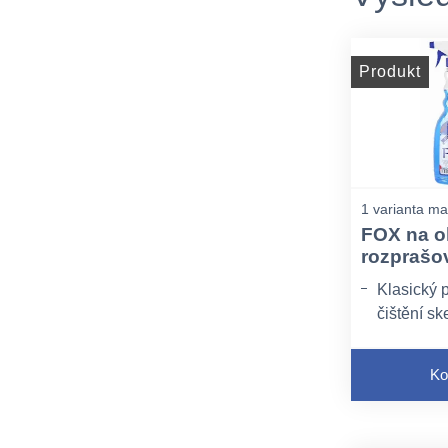
Produkt
1 varianta ma
FOX na o
rozprašo
Klasický 
čištění sk
zrcadel, 
obsahujíc
Ko
účinných 
1 L s roz