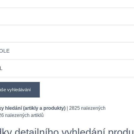
OLE
L
aše vyhledávání
y hledání (artikly a produkty)
| 2825 nalezených
26 nalezených artiklů
ky detailního vyhledání produ