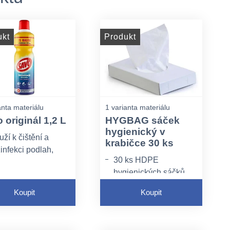
ukt
Produkt
anta materiálu
1 varianta materiálu
 originál 1,2 L
HYGBAG sáček
hygienický v
uží k čištění a
krabičce 30 ks
infekci podlah,
30 ks HDPE
ytku, kuchyňského
hygienických sáčků v
ygienického náčiní.
krabičce
infekce pitné vody
Koupit
Koupit
studnách.
infekce a likvidace
 v bazénech.