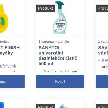
Produkt
Prod
teriálu
1 varianta materiálu
1 vari
T FINISH
SANYTOL
SAVO
myčky
univerzální
vůně
dezinfekční čistič
SA
500 ml
ající vůně
uni
Dezinfikuje všechny
ích cyklů
Je 
materiály a plochy a
dez
upit
Koupit
ničí mikroby.
pod
Nepoužívejte na
ker
plochy, které jsou v
kuc
kontaktu s
hra
Produkt
Prod
potravinami.