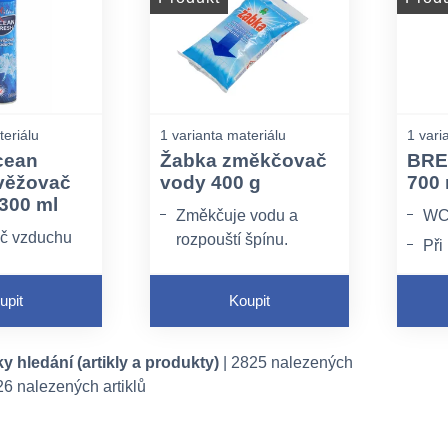
zvíř
Ničí herpes, virus
Tek
H7N1, salmonellu,
dez
listerii,
úči
stapphylococcus
vyd
aureus, candida
va
teriálu
1 varianta materiálu
1 vari
albican, escherichia
nád
cean
Žabka změkčovač
BREF
coli, aspergillus Niger,
věžovač
vody 400 g
700 
pseudomonas
300 ml
Změkčuje vodu a
WC 
aeuruginosa,
č vzduchu
rozpouští špínu.
henterococcus hirae,
Při
lactobacillus brevis.
Je vhodná pro
hyg
namáčení prádla i
dok
upit
Koupit
předpírku.
usa
kam
y hledání (artikly a produkty)
| 2825 nalezených
int
26 nalezených artiklů
dlo