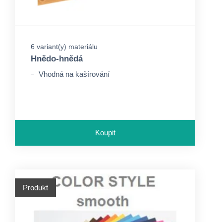
6 variant(y) materiálu
Hnědo-hnědá
Vhodná na kašírování
Koupit
Produkt