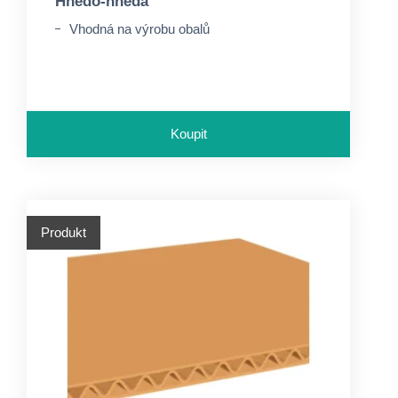
Hnědo-hnědá
Vhodná na výrobu obalů
Koupit
Produkt