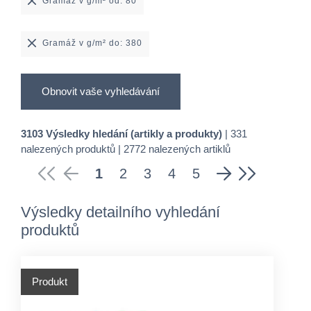
Gramáž v g/m² od: 80
Gramáž v g/m² do: 380
Obnovit vaše vyhledávání
3103 Výsledky hledání (artikly a produkty)
| 331
nalezených produktů | 2772 nalezených artiklů
1
2
3
4
5
Výsledky detailního vyhledání
produktů
Produkt