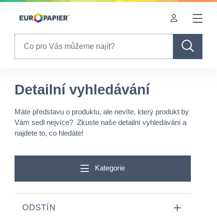
Table Of Content
Detailní vyhledávání
sr.skip-to.main-content
sr.skip-to.table-of-contents
sr.skip-to.main-navigation
Search
Detailní vyhledávání
Máte představu o produktu, ale nevíte, který produkt by
Vám sedl nejvíce? Zkuste naše detailní vyhledávání a
najdete to, co hledáte!
Kategorie
ODSTÍN