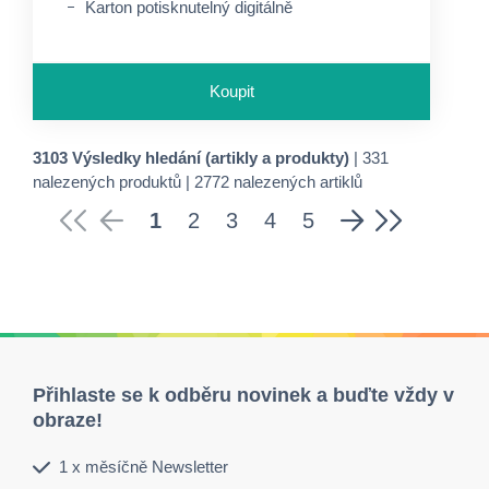
Karton potisknutelný digitálně
Koupit
3103 Výsledky hledání (artikly a produkty)
| 331
nalezených produktů | 2772 nalezených artiklů
1
2
3
4
5
Přihlaste se k odběru novinek a buďte vždy v
obraze!
1 x měsíčně Newsletter